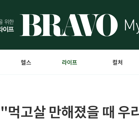
헬스
라이프
컬처
 "먹고살 만해졌을 때 우