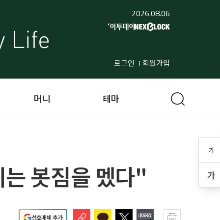
2026.08.06
로그인
회원가입
머니
테마
가
리는 봇짐을 멨다"
가
선호매체 추가