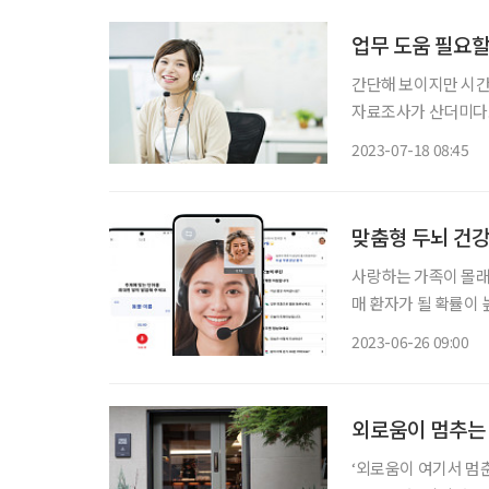
업무 도움 필요할
간단해 보이지만 시간
자료조사가 산더미다.
만 도와줬으면 싶을 때
2023-07-18 08:45
맞춤형 두뇌 건강
사랑하는 가족이 몰래
매 환자가 될 확률이 
는 사람들에게 맞춤형 두뇌 건강관
2023-06-26 09:00
죠?” 대한치매학회가
외로움이 멈추는 
‘외로움이 여기서 멈춘다