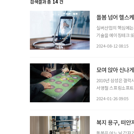
검색결과 총
14
건
돌봄 넘어 헬스
실버산업의 핵심에는 기
기술을 에이징테크 또는
등 4차 산업을 기반으로
2024-08-12 08:15
전부에 따르면, 65세
모여 앉아 신나게
2010년 삼성은 갤
서영철 스프링소프트
일일이 옮기던 노인을
2024-01-26 09:05
복지 용구, 떠안
돌봄은 어느 날 갑자