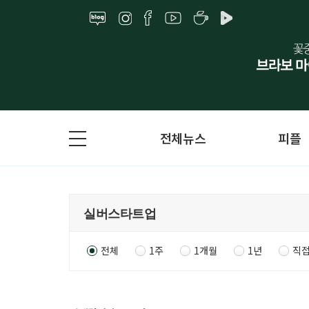
전체뉴스
피플
전체
1주
1개월
1년
직