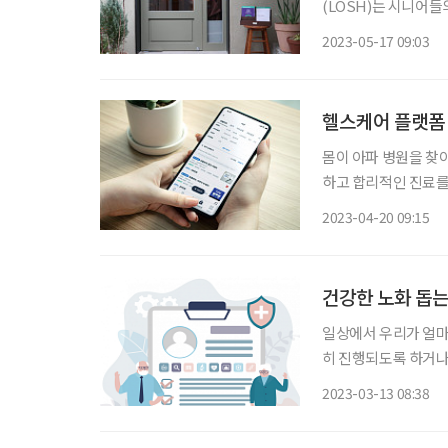
(LOSH)는 시니어
춤 여가 큐레이션 플랫폼 ‘오뉴’
2023-05-17 09:03
생겼을 때 5060은 
헬스케어 플랫폼 
몸이 아파 병원을 찾아
하고 합리적인 진료를
‘상비 앱’을 꿈꾸는 굿닥(goodoc)이다. 굿닥의 
2023-04-20 09:15
국 병원 예약이다. 
건강한 노화 돕는
일상에서 우리가 얼마
히 진행되도록 하거나
를 수집해 신체 나이
2023-03-13 08:38
했다. 디파이(D