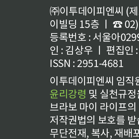
㈜이투데이피엔씨 (제호
이빌딩 15층 ㅣ ☎ 02)
등록번호 : 서울아02992
인 : 김상우 ㅣ 편집인
ISSN : 2951-4681
이투데이피엔씨 임직원
윤리강령
및 실천규정을
브라보 마이 라이프의
저작권법의 보호를 받
무단전재, 복사, 재배포