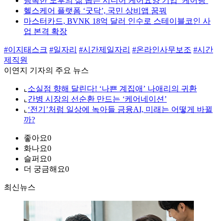
행복한 노후의 삶 돕는 시니어 케어요양 기업 ‘케어링’
헬스케어 플랫폼 ‘굿닥’, 국민 상비앱 꿈꿔
마스터카드, BVNK 18억 달러 인수로 스테이블코인 사
업 본격 확장
#이지태스크
#일자리
#시간제일자리
#온라인사무보조
#시간
제직원
이연지 기자의 주요 뉴스
⌞
소실점 향해 달린다! ‘나쁜 계집애’ 나애리의 귀환
⌞
간병 시장의 선순환 만드는 ‘케어네이션’
⌞
‘전기’처럼 일상에 녹아들 금융AI, 미래는 어떻게 바뀔
까?
좋아요
0
화나요
0
슬퍼요
0
더 궁금해요
0
최신뉴스