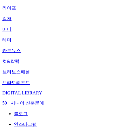
라이프
컬처
머니
테마
카드뉴스
컷&칼럼
브라보스페셜
브라보리포트
DIGITAL LIBRARY
50+ 시니어 신춘문예
블로그
인스타그램