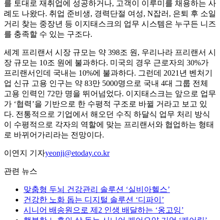
를 토대로 재취업에 성공하거나, 고객이 이루미를 채용하는 사
례도 나왔다. 취업 준비생, 경력단절 여성, N잡러, 은퇴 후 소일
거리 찾는 중장년 등 이지태스크의 업무 시스템은 누구든 니즈
를 충족할 수 있는 구조다.
세계 프리랜서 시장 규모는 약 398조 원, 우리나라 프리랜서 시
장 규모는 10조 원에 불과하다. 미국의 경우 근로자의 30%가
프리랜서인데 국내는 10%에 불과하다. 그런데 2021년 벤처기
업 신규 고용 인구는 약 83만 5000명으로 국내 4대 그룹 전체
고용 인력인 72만 명을 뛰어넘었다. 이지태스크는 앞으로 업무
가 ‘협력’을 기반으로 한 수평적 구조로 바뀔 거라고 보고 있
다. 전통적으로 기업에서 해오던 수직 하달식 업무 처리 방식
이 수평적으로 각자의 역할에 맞는 프리랜서와 협업하는 형태
로 바뀌어가리라는 전망이다.
이연지 기자
yeonji@etoday.co.kr
관련 뉴스
맞춤형 두뇌 건강관리 솔루션 ‘실비아헬스’
건강한 노화 돕는 디지털 솔루션 ‘디파이’
시니어 배송원으로 제2 인생 배달하는 ‘옹고잉’