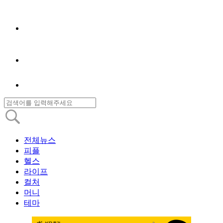
전체뉴스
피플
헬스
라이프
컬처
머니
테마