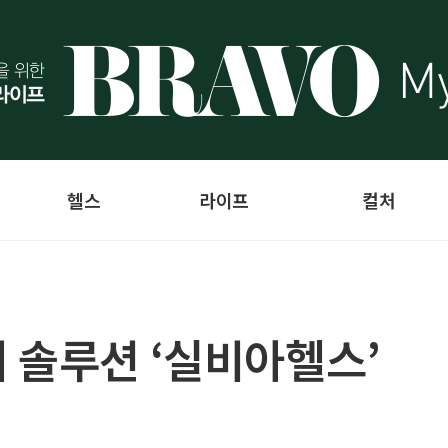
헬스
라이프
컬처
 솔루션 ‘실비아헬스’