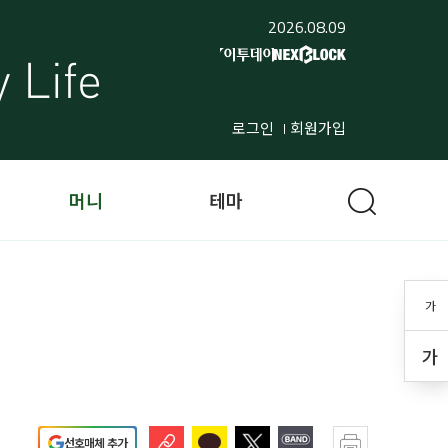
2026.08.09
로그인
회원가입
머니
테마
가
가
선호매체 추가