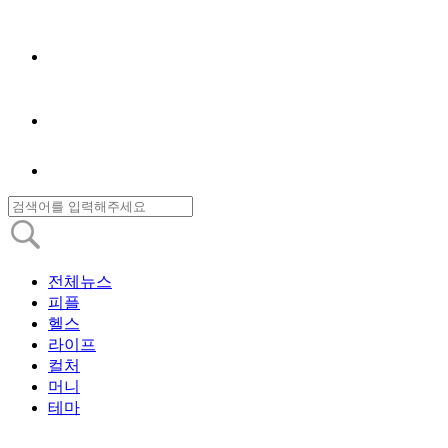
전체뉴스
피플
헬스
라이프
컬처
머니
테마