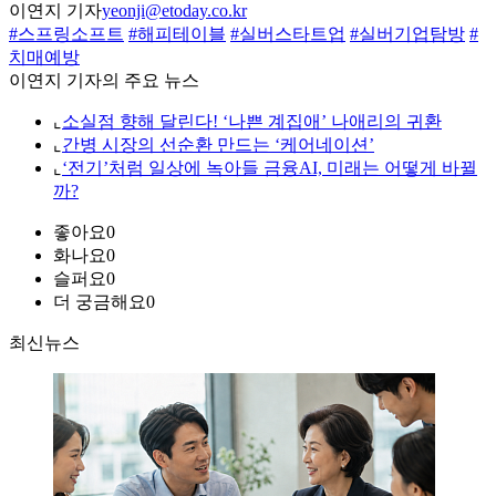
이연지 기자
yeonji@etoday.co.kr
#스프링소프트
#해피테이블
#실버스타트업
#실버기업탐방
#
치매예방
이연지 기자의 주요 뉴스
⌞
소실점 향해 달린다! ‘나쁜 계집애’ 나애리의 귀환
⌞
간병 시장의 선순환 만드는 ‘케어네이션’
⌞
‘전기’처럼 일상에 녹아들 금융AI, 미래는 어떻게 바뀔
까?
좋아요
0
화나요
0
슬퍼요
0
더 궁금해요
0
최신뉴스