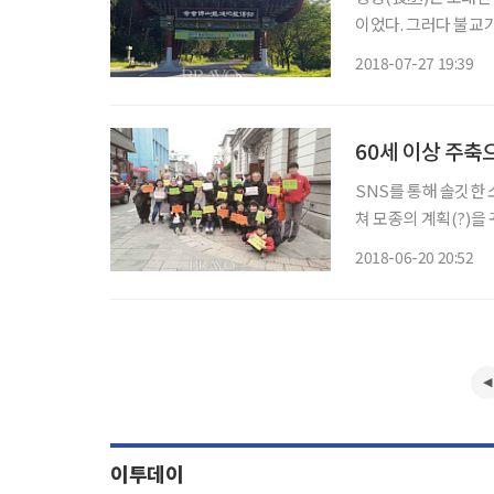
이었다. 그러다 불교
변모하여 사찰장승이라는 특이한 형
2018-07-27 19:39
이곳부터 절집이라는 
주
60세 이상 주축
SNS를 통해 솔깃한 
쳐 모종의 계획(?)을
니 밖으로 나가 세상 
2018-06-20 20:52
봅시다! 한반도에 진
이투데이