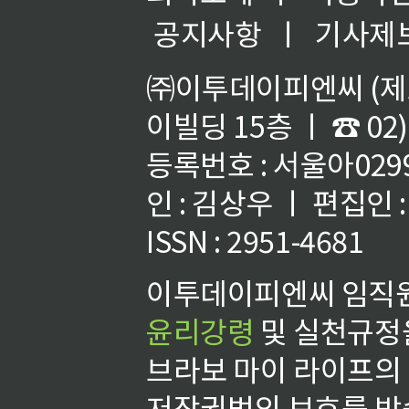
공지사항
ㅣ
기사제
㈜이투데이피엔씨 (제호
이빌딩 15층 ㅣ ☎ 02)
등록번호 : 서울아02992
인 : 김상우 ㅣ 편집인
ISSN : 2951-4681
이투데이피엔씨 임직원
윤리강령
및 실천규정을
브라보 마이 라이프의
저작권법의 보호를 받