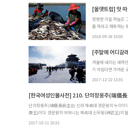
[올댓트립] 맛 
청명한 가을 하늘은 
를 하라고 재촉하는 듯
는 이와 함께 맛과 낭
2018-09-28 10:00
겨울에 내리는 새하얀
기 아쉽다면 가까운 
하고 인근 관광지까지
2017-12-22 13:35
[한국여성인물사전] 210. 단의장옹주(端儀
단의장옹주(端儀長翁主)는 신라 제48대 경문왕의 누이이다
康王)이다. 경문왕의 어머니는 제45대 신무왕(神武王)의 
왕 외에도 남자 형제로 진성왕대 향가집 ‘삼대목(三代目)’ 
2017-10-11 10:33