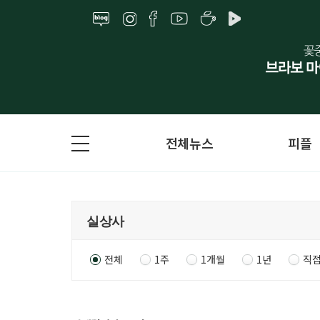
전체뉴스
피플
전체
1주
1개월
1년
직