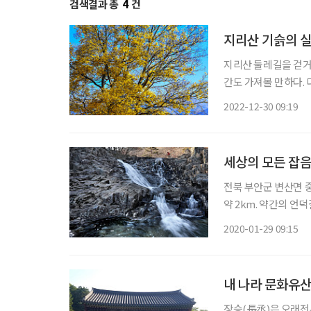
검색결과 총
4
건
지리산 기슭의 
지리산 둘레길을 걷거
간도 가져볼 만하다.
이 풍성함을 준다. 지
2022-12-30 09:19
세상의 모든 잡음
전북 부안군 변산면 
약 2km. 약간의 언
소사나 월명암으로 이어지는 등산로도 있다. 
2020-01-29 09:15
울 내변산의 숲길이다.
내 나라 문화유
장승(長丞)은 오래전