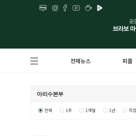
전체뉴스
피플
전체
1주
1개월
1년
직