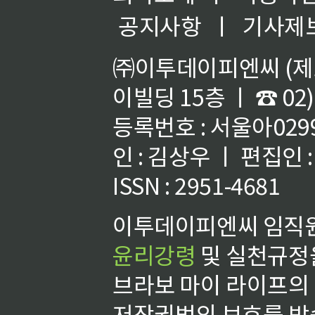
공지사항
ㅣ
기사제
㈜이투데이피엔씨 (제호
이빌딩 15층 ㅣ ☎ 02)
등록번호 : 서울아02992
인 : 김상우 ㅣ 편집인
ISSN : 2951-4681
이투데이피엔씨 임직원
윤리강령
및 실천규정을
브라보 마이 라이프의
저작권법의 보호를 받