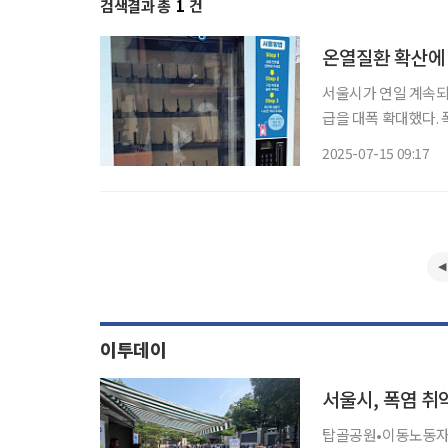
검색결과 총
1
건
온열질환 확산에 
서울시가 연일 계속되는
급을 대폭 확대했다. 폭염의 장기화로 온열질환 우려가 커지자, 서울시는 올해 병물 아리수를
총 40만 병 공급한다고 
2025-07-15 09:17
신을 위한 맞춤형 대응
이투데이
서울시, 폭염 취
탑골공원•이동노동자쉼터 등 