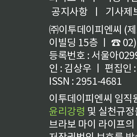
공지사항
ㅣ
기사제
㈜이투데이피엔씨 (제호
이빌딩 15층 ㅣ ☎ 02)
등록번호 : 서울아02992
인 : 김상우 ㅣ 편집인
ISSN : 2951-4681
이투데이피엔씨 임직원
윤리강령
및 실천규정을
브라보 마이 라이프의
저작권법의 보호를 받