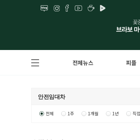
전체뉴스
피플
전체
1주
1개월
1년
직