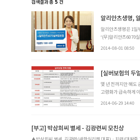
검색결과 총
5
건
알리안츠생명, 
알리안츠생명은 1일부
‘(무)알리안츠6070실버암보험’을 
61세 부터 75세 까
2014-08-01 08:50
하며, 당뇨병과 고혈
[실버보험의 두
몇 년 전까지만 해도
고령화가 급속하게 이
장·노년층의 경제력을 무시하기 힘
2014-06-29 14:40
난 2010년 기준 33
[부고] 박삼희씨 별세 - 김광련씨 모친상
▲박삼희씨 별세, 김광련(새한실리켐 대표)ㆍ치련(대왕중