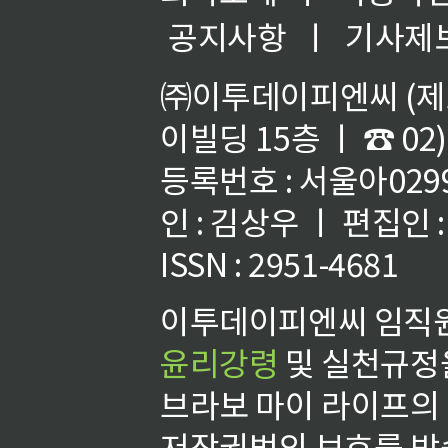
공지사항
ㅣ
기사제
㈜이투데이피엔씨 (제호
이빌딩 15층 ㅣ ☎ 02)
등록번호 : 서울아02992
인 : 김상우 ㅣ 편집인
ISSN : 2951-4681
이투데이피엔씨 임직원
윤리강령
및 실천규정을
브라보 마이 라이프의
저작권법의 보호를 받