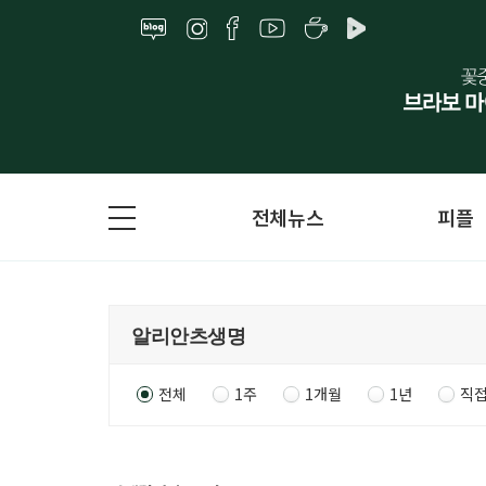
전체뉴스
피플
전체
1주
1개월
1년
직