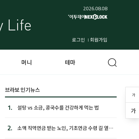
2026.08.08
로그인
회원가입
머니
테마
브라보 인기뉴스
가
1.
설탕 vs 소금, 콩국수를 건강하게 먹는 법
가
2.
소액 직역연금 받는 노인, 기초연금 수령 길 열린
다