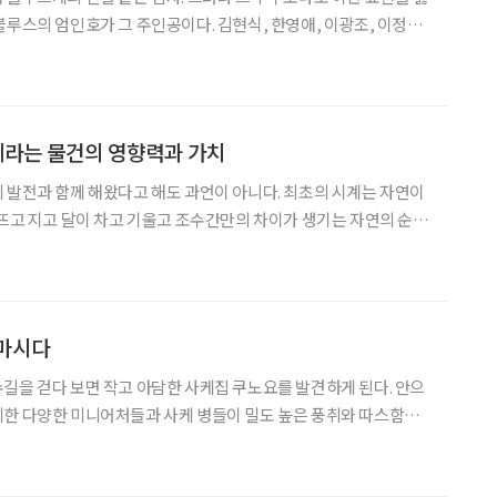
블루스의 엄인호가 그 주인공이다. 김현식, 한영애, 이광조, 이정선
 뮤지션들과 함께 1980년대 언더그라운드를 휘어잡았던 신촌블루
여전한 블루스 기타리스트로서, 어느새 40년에 도달한 음
계라는 물건의 영향력과 가치
 발전과 함께 해왔다고 해도 과언이 아니다. 최초의 시계는 자연이
 뜨고 지고 달이 차고 기울고 조수간만의 차이가 생기는 자연의 순행
개념과 함께 이를 물리적으로 표시하는 시계라는 도구를 발명하기에
이른 것이다. 글 장세훈(張世訓) 타임포럼 시계 칼럼니스트 학계에서는 기원전 3000
 마시다
길을 걷다 보면 작고 아담한 사케집 쿠노요를 발견하게 된다. 안으
리한 다양한 미니어처들과 사케 병들이 밀도 높은 풍취와 따스함을
장 중요한 세 가지인 먹을 식(食), 마실 음(飮), 취할 취(醉)의 일본
다는 쿠노요는 아는 사람은 이미 아는 신사동의 명소. 쿠