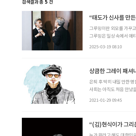
검색결과 총
5
건
“태도가 신사를 만든
그루밍이란 외모를 가꾸고 
그루밍은 일상 속에서 애
보다 젊어 보인다 해도 전
2025-03-19 08:10
다. 그루밍, 외모를 넘
상큼한 그레이 패셔
은퇴 후 딱히 내밀 만한 
사회는 아직도 처음 만났을
보는 둥 마는 둥 명함 지갑에 쑤셔
2021-01-29 09:45
맵시, 액세서리 같은 정보
“(김)현식이가 그리
누가 뭐라고 해도 대한민국