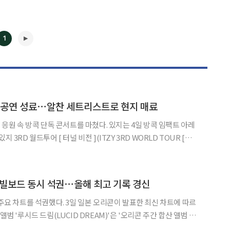
1
 공연 성료⋯알찬 세트리스트로 현지 매료
◀
▶
방콕 단독 콘서트를 마쳤다. 있지는 4일 방콕 임팩트 아레
 3RD 월드투어 [ 터널 비전 ](ITZY 3RD WORLD TOUR [
 일환 공연을 개최했다. 2024년 3월 두 번째 월드투어 '있지 2ND 월드
ND WO
빌보드 동시 석권⋯올해 최고 기록 경신
3일 일본 오리콘이 발표한 최신 차트에 따르
앨범 '루시드 드림(LUCID DREAM)'은 '오리콘 주간 합산 앨범 랭
팀 통산 세 번째 해당 차트 1위 기록이다. 특히 해외 여성 아티스트가 해