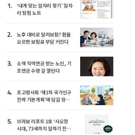
1.
‘내게 맞는 일자리 찾기’ 일자
리 탐험 노트
2.
노후 대비로 달러보험? 환율
오르면 보험료 부담 커진다
3.
소액 직역연금 받는 노인, 기
초연금 수령 길 열린다
4.
초고령사회 ‘제1차 국가인구
전략 기본계획’에 담길 정책
은
5.
브라보 리포트 1호 ‘사오정
시대, 73세까지 일하기 전략’