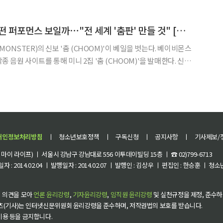
지난해 8월 11일 자 차트에
베이비몬스터, 또 어떤 퍼포먼스 보일까⋯"전 세계 '춤판' 만들 것" [일문일답]
STER)의 신보 '춤 (CHOOM)'이 베일을 벗는다. 베이비몬스
종 음원 사이트를 통해 미니 2집 '춤 (CHOOM)'을 발매한다. 신보
OOM)'을 비롯해 '문(MOON)', '아이 라이크 잇(I LIKE IT)',
까지 총
개인정보처리방침
ㅣ
청소년보호정책
ㅣ
구독신청
ㅣ
공지사항
ㅣ
기사제보/
이 라이프) ㅣ 서울시 강남구 강남대로 556 이투데이빌딩 15층 ㅣ ☎ 02)799-6713
 : 2014.02.04 ㅣ 발행일자 : 2014.02.07 ㅣ 발행인 : 김상우 ㅣ 편집인 : 한승훈 ㅣ
 의견을 모아
언론 윤리강령
,
기자윤리강령
,
임직원 윤리강령
및 실천규정을 제정, 준수하
츠(기사)는 인터넷신문위원회 윤리강령을 준수하며, 저작권법의 보호를 받습니다.
 이용 등을 금지합니다.