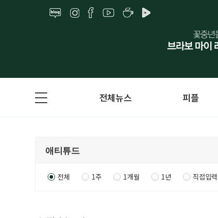
전체뉴스
피플
전체
1주
1개월
1년
직접입력