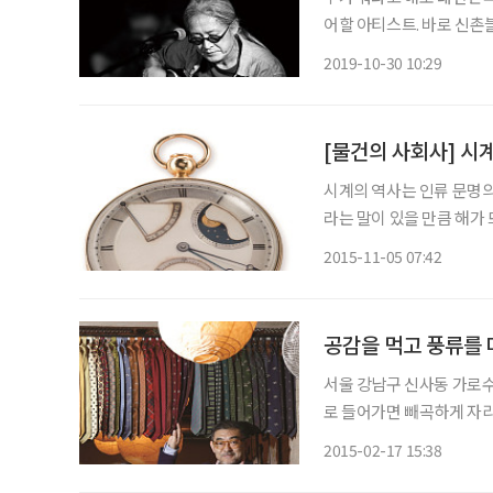
어할 아티스트. 바로 신촌
등 대가의 경지에 도달한
2019-10-30 10:29
스의 영원한 리더인 그는 
[물건의 사회사] 시
시계의 역사는 인류 문명의
라는 말이 있을 만큼 해가
에서 인간은 시간이라는 
2015-11-05 07:42
공감을 먹고 풍류를
서울 강남구 신사동 가로수
로 들어가면 빼곡하게 자
느끼게 만든다. 인생에서 가
2015-02-17 15:38
어를 한 글자씩 따서 지었