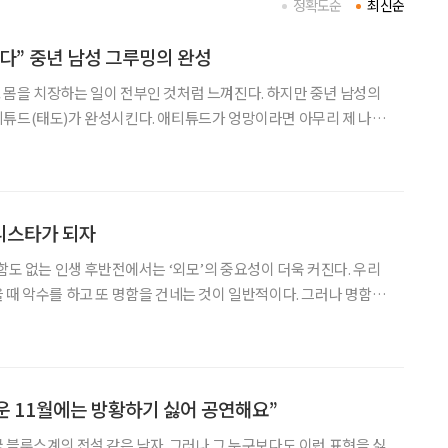
정확도순
최신순
다” 중년 남성 그루밍의 완성
몸을 치장하는 일이 전부인 것처럼 느껴진다. 하지만 중년 남성의
티튜드(태도)가 완성시킨다. 애티튜드가 엉망이라면 아무리 제 나이
혀 매력적이지 않기 때문에 진정한 그루밍을 완성했다고 보기 어렵
어 태도로 중년이 된다는 것은 단순히 나이를 먹는 것이 아니다
니스타가 되자
명함도 없는 인생 후반전에서는 ‘외모’의 중요성이 더욱 커진다. 우리
 때 악수를 하고 또 명함을 건네는 것이 일반적이다. 그러나 명함은
 넣기 일쑤다. 반면 눈으론 스캔부터 한다. 걸음걸이, 표정, 옷
들로 먼저 상대방을 파악하는 것이다.
운 11월에는 방황하기 싫어 공연해요”
 블루스계의 전설 같은 남자. 그러나 그 누구보다도 이런 표현을 싫