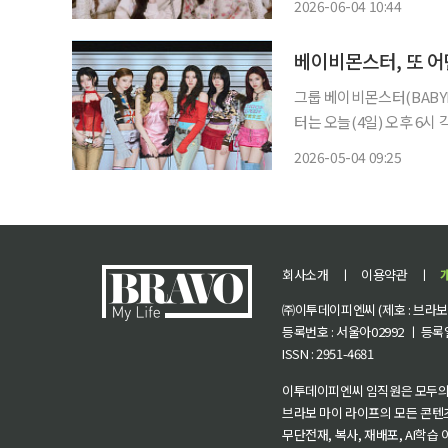
2026-06-04 10:44
당 랭킹 1위에 오른 것은 
그룹 베이비몬스터(BABYMON
터는 오늘(4일) 오후 6시 각
에는 동명의 타이틀곡 '춤 (CH
2026-05-04 09:25
'락드 인(LOCKED IN)'
회사소개
ㅣ
이용약관
ㅣ
㈜이투데이피엔씨 (제호 : 브라보 마
등록번호 : 서울아02992 ㅣ 등록일자
ISSN : 2951-4681
이투데이피엔씨 임직원은 모두의
브라보 마이 라이프의 모든 콘텐
무단전재, 복사, 재배포, AI학습