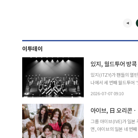
이투데이
있지, 월드투어 방콕
있지(ITZY)가 팬들의 열띤 응원 속 
나에서 세 번째 월드투어 '있지
TUNNEL VISION ])'
2026-07-07 09:10
투어 [ 본 투 비 ](ITZY 2
아이브, 日 오리콘ㆍ
그룹 아이브(IVE)가 일본 주요 차트를 석권했다. 
면, 아이브의 일본 네 번째 
킹' 1위에 올랐다. 이는 