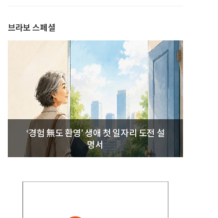
발간
브라보 스페셜
‘경험 無도 환영’ 생애 첫 일자리 도전 설
명서