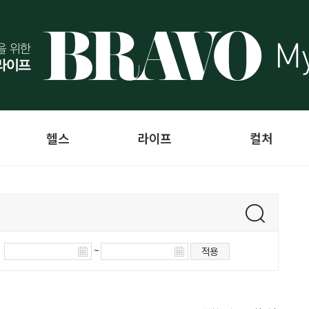
헬스
라이프
컬처
~
적용