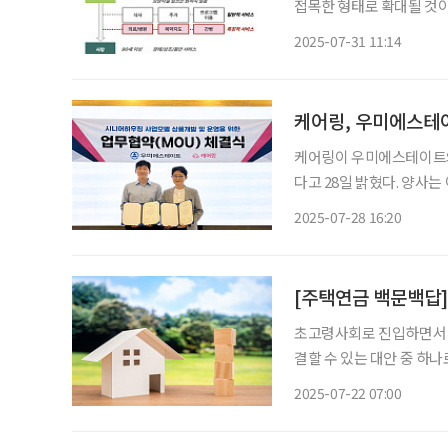
접목한 형태로 확대될 것이란 전망이 나왔다. 정승희
원은 최근 하나금융그룹의 
2025-07-31 11:14
“향후 입소자의 고령화가 
케어링, 우미에스테
케어링이 우미에스테이트와
다고 28일 밝혔다. 양사는 이번 협약으로 우미에스테이트가 추진하는 시니어하우징 사업 전
반에 대한 △시장 분석 및
2025-07-28 16:20
델 공동 개발 △민관 협력
초고령사회로 진입하면서 노
결할 수 있는 대안 중 하
주택에 계속 살면서 평생 
2025-07-22 07:00
주택금융공사(주금공)의 ‘주