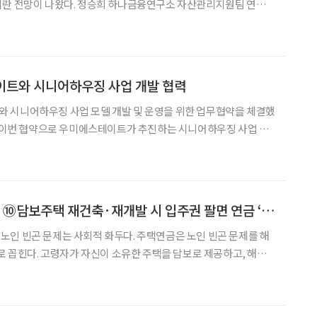
 하나금융연구소 자산관리지원팀 연구위
시니어 특화 브랜드 플랫폼 ‘하나더넥스트’에 기고한 칼럼을 통해
진행되면 노인 주거 시설의 서비스는 거주 공간을 이전하고 싶
이트와 시니어하우징 사업 개발 협력
 시니어하우징 사업 모델 개발 및 운영을 위한 업무협약을 체결했
 정보 교류 △상품 개발 및 운영 협력 △운영비·수익구조 등 재무모
 사업 대응 및 컨소시엄 구성 △공동 브랜드 관리 등 다양한
[주택연금 백문백답] ⑩담보주택 재건축·재개발 시 입주권 팔면 연금 ‘중단’
인 빈곤 문제는 사회적 화두다. 주택연금은 노인 빈곤 문제를 해
나로 꼽힌다. 고령자가 자신이 소유한 주택을 담보로 제공하고, 해당
동안 매월 연금을 받으실 수 있는 제도다. 브라보마이라이프는 한국
택연금 백문백답(2025년 4월판)’을 토대로 총 12회에 걸