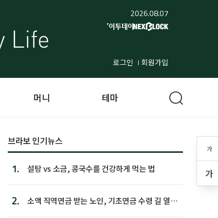
2026.08.07
로그인
회원가입
머니
테마
브라보 인기뉴스
가
1.
설탕 vs 소금, 콩국수를 건강하게 먹는 법
가
2.
소액 직역연금 받는 노인, 기초연금 수령 길 열린
다