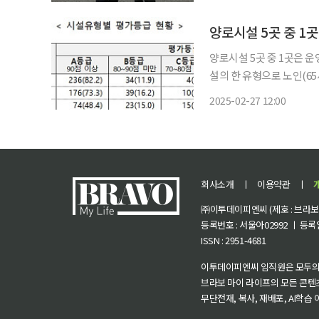
는 △시니어 주거 상품 공
양로시설 5곳 중 1
양로시설 5곳 중 1곳은 
설의 한 유형으로 노인(6
보건복지부는 27일 사회복지
2025-02-27 12:00
회복지시설 평가’ 결과를 
회사소개
ㅣ
이용약관
ㅣ
㈜이투데이피엔씨 (제호 : 브라보 마
등록번호 : 서울아02992 ㅣ 등록일자
ISSN : 2951-4681
이투데이피엔씨 임직원은 모두의
브라보 마이 라이프의 모든 콘텐
무단전재, 복사, 재배포, AI학습