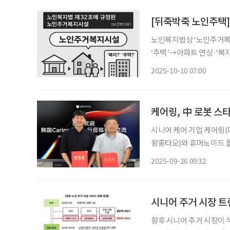
[뒤죽박죽 노인주택
노인복지법상 ‘노인주거복
‘주택’→아파트 연상·‘복지
인시설’ 등 법적 용어 재정립 필요…‘유료’
2025-10-10 07:00
복지주택’이란 법적 용어를
케어링, 中 로봇 스
시니어 케어 기업 케어링(대
왕홍타오)와 휴머노이드 돌봄
는 이번 협약을 통해 한국
2025-09-26 09:32
대상 사용 편의성 검증, 돌
시니어 주거 시장 트
향후 시니어 주거 시장이 