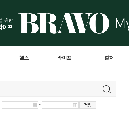
헬스
라이프
컬처
~
적용