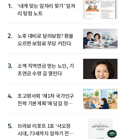
1.
‘내게 맞는 일자리 찾기’ 일자
리 탐험 노트
2.
노후 대비로 달러보험? 환율
오르면 보험료 부담 커진다
3.
소액 직역연금 받는 노인, 기
초연금 수령 길 열린다
4.
초고령사회 ‘제1차 국가인구
전략 기본계획’에 담길 정책
은
5.
브라보 리포트 1호 ‘사오정
시대, 73세까지 일하기 전략’