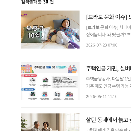
검색결과 총
30
건
[브라보 문화 이슈]
[브라보 문화 이슈] 시니
짚어봅니다. 왜 떴을까? 초고령사회에 실버타운을 향한 관심이 높아지는 가운데, 실버타운을
조명하는 미디어 콘텐츠가 증
2026-07-23 07:00
원주인공’에서는 더 클래식 
주택연금 개편, 실버
주택금융공사, 다음달 1
거주 때도 연금 수령 가능
앞으로 실버타운에 거주해도 주택연금을 받
2026-05-11 11:10
음달 1일부터 주택연금 
살던 동네에서 늙고 
고령자에게 집은 단순한 거