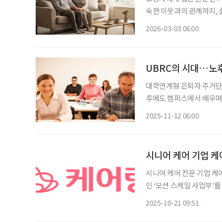
숙한 이웃과의 관계까지, 
선택이 아니라 생존과 존엄
2026-03-03 06:00
UBRC의 시대…노후
대학연계형 은퇴자 주거단지(UBR
후에도 캠퍼스에서 배우며 사는
된 이 모델은 학령인구 감
2025-11-12 06:00
역사회가 상생할 수 있는
시니어 케어 기업 케어
시니어 케어 전문 기업 케
인 ‘모션 스케일 사업부’를 신
일 “휴머노이드 로봇의 
2025-10-21 09:51
모션 스케일 사업부를 신설