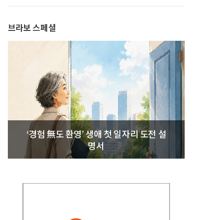
발간
브라보 스페셜
‘경험 無도 환영’ 생애 첫 일자리 도전 설
명서