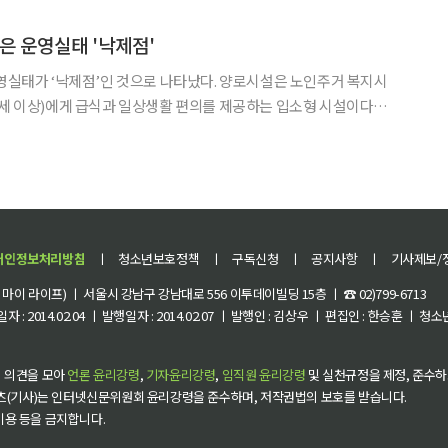
급 △시니어 맞춤형 금융 솔루션 제공 △포괄적 금융자문 서비스 등
곳은 운영실태 '낙제점'
운영실태가 ‘낙제점’인 것으로 나타났다. 양로시설은 노인주거 복지시
5세 이상)에게 급식과 일상생활 편의를 제공하는 입소형 시설이다.
시설 680개소의 시설 운영 및 서비스 수준을 평가한 ‘2024년 사
발표했다. 보건복지부는 ‘사회복지사업법’에 따라 사
개인정보처리방침
ㅣ
청소년보호정책
ㅣ
구독신청
ㅣ
공지사항
ㅣ
기사제보/
이 라이프) ㅣ 서울시 강남구 강남대로 556 이투데이빌딩 15층 ㅣ ☎ 02)799-6713
 : 2014.02.04 ㅣ 발행일자 : 2014.02.07 ㅣ 발행인 : 김상우 ㅣ 편집인 : 한승훈 ㅣ
 의견을 모아
언론 윤리강령
,
기자윤리강령
,
임직원 윤리강령
및 실천규정을 제정, 준수하
츠(기사)는 인터넷신문위원회 윤리강령을 준수하며, 저작권법의 보호를 받습니다.
 이용 등을 금지합니다.