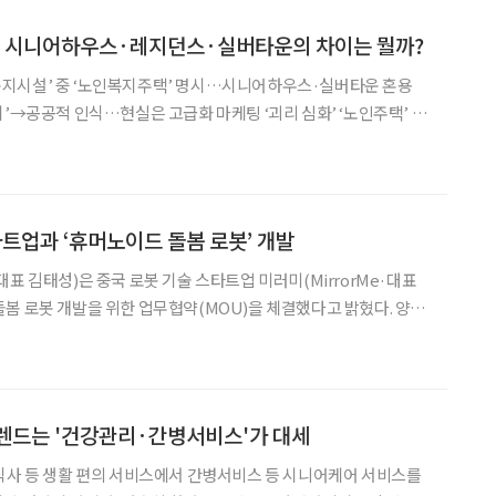
] 시니어하우스·레지던스·실버타운의 차이는 뭘까?
지시설’ 중 ‘노인복지주택’ 명시…시니어하우스·실버타운 혼용
’→공공적 인식…현실은 고급화 마케팅 ‘괴리 심화’ ‘노인주택’ ‘노
 명확히해야 고령층의 주거시설을 지칭하는 ‘노인
 재정비할 필요가 있다는 지적이 나온다. ‘노인의 보건
타트업과 ‘휴머노이드 돌봄 로봇’ 개발
표 김태성)은 중국 로봇 기술 스타트업 미러미(MirrorMe·대표
 로봇 개발을 위한 업무협약(MOU)을 체결했다고 밝혔다. 양사
형 돌봄 환경에 적합한 휴머노이드 로봇을 목표로 공동 개발, 고령층
봄 로봇 기반 신규 비즈니스 모델 발굴 등에 협력
렌드는 '건강관리·간병서비스'가 대세
식사 등 생활 편의 서비스에서 간병서비스 등 시니어케어 서비스를