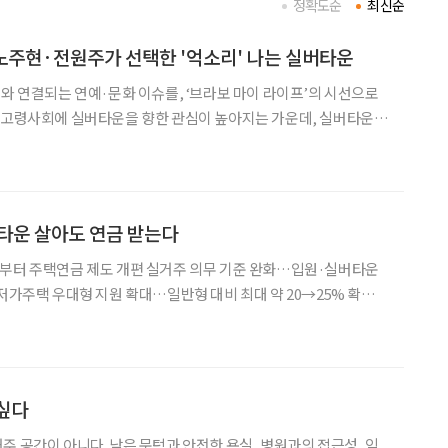
정확도순
최신순
 노주현·전원주가 선택한 '억소리' 나는 실버타운
어와 연결되는 연예·문화 이슈를, ‘브라보 마이 라이프’의 시선으로
가하고 있다. 유튜브 채널 ‘찐 여배우들’에서는 VL 르웨스트, ‘전
500을 소개했다. 두 곳 모두 국내를
타운 살아도 연금 받는다
일부터 주택연금 제도 개편 실거주 의무 기준 완화…입원·실버타운
 저가주택 우대형 지원 확대…일반형 대비 최대 약 20→25% 확대
을 수 있게 된다. 11일 주택금융공사에 따르면 다
제도를 개편해 노인복지주택(실버타운)에 거주하더라
싶다
주 공간이 아니다. 낮은 문턱과 안전한 욕실, 병원과의 접근성, 익