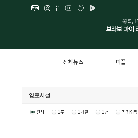
전체뉴스
피플
전체
1주
1개월
1년
직접입력