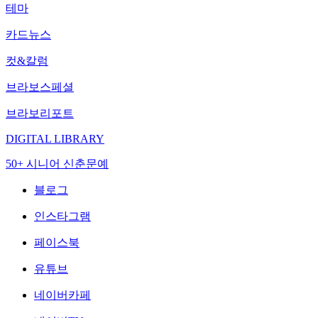
테마
카드뉴스
컷&칼럼
브라보스페셜
브라보리포트
DIGITAL LIBRARY
50+ 시니어 신춘문예
블로그
인스타그램
페이스북
유튜브
네이버카페