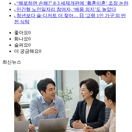
⌞
“해로하면 손해?” 8·3 세제개편에 ‘황혼이혼’ 조장 논란
⌞
민간형 노인일자리 참여자, ‘배움 의지’도 높았다
⌞
청년보다 술·디저트 더 찾아… 日 '고령 1인 가구'의 반
전 식탁
좋아요
0
화나요
0
슬퍼요
0
더 궁금해요
0
최신뉴스