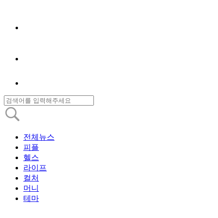
전체뉴스
피플
헬스
라이프
컬처
머니
테마