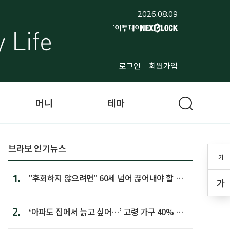
2026.08.09
로그인
회원가입
머니
테마
브라보 인기뉴스
가
1.
"후회하지 않으려면" 60세 넘어 끊어내야 할 사
가
람 1위
2.
‘아파도 집에서 늙고 싶어…’ 고령 가구 40% 노
후 주택이라 어...