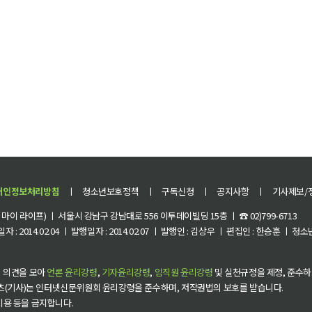
개인정보처리방침
ㅣ
청소년보호정책
ㅣ
구독신청
ㅣ
공지사항
ㅣ
기사제보/
이 라이프) ㅣ 서울시 강남구 강남대로 556 이투데이빌딩 15층 ㅣ ☎ 02)799-6713
 : 2014.02.04 ㅣ 발행일자 : 2014.02.07 ㅣ 발행인 : 김상우 ㅣ 편집인 : 한승훈 ㅣ
 의견을 모아
언론 윤리강령
,
기자윤리강령
,
임직원 윤리강령
및 실천규정을 제정, 준수하
츠(기사)는 인터넷신문위원회 윤리강령을 준수하며, 저작권법의 보호를 받습니다.
 이용 등을 금지합니다.