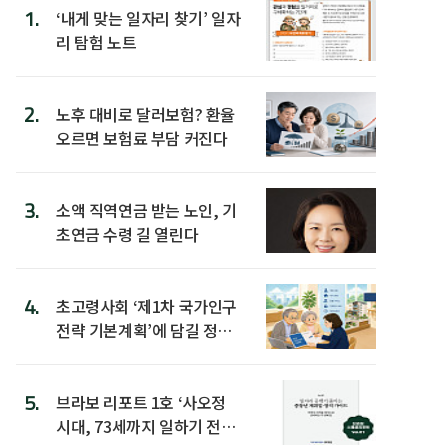
1.
‘내게 맞는 일자리 찾기’ 일자
리 탐험 노트
2.
노후 대비로 달러보험? 환율
오르면 보험료 부담 커진다
3.
소액 직역연금 받는 노인, 기
초연금 수령 길 열린다
4.
초고령사회 ‘제1차 국가인구
전략 기본계획’에 담길 정책
은
5.
브라보 리포트 1호 ‘사오정
시대, 73세까지 일하기 전략’