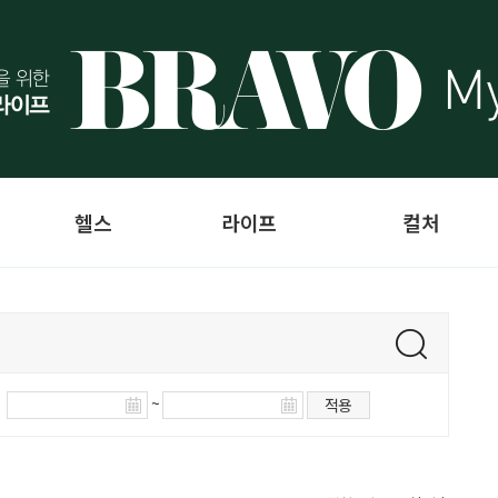
헬스
라이프
컬처
~
적용