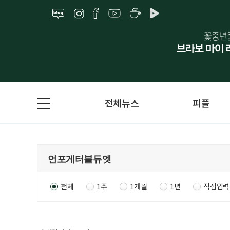
전체뉴스
피플
전체
1주
1개월
1년
직접입력