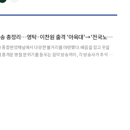
◀
▶
추석 연휴 TV 특집방송 총정리…영탁·이찬원 출격 '아육대'→'전국노래자랑'까지
편성채널에서 다양한 볼거리를 마련했다. 배꼽을 잡고 웃을
 흥겨운 명절 분위기를 돋우는 음악 방송까지, 각 방송사가 추석 특
찬원, 정동원 등이 MC로 나서는 MBC '추석