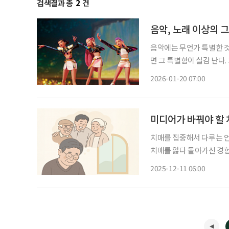
검색결과 총
2
건
음악, 노래 이상의 그
음악에는 무언가 특별한 것
면 그 특별함이 실감 난다
키며, 때론 누군가를 살리는 
2026-01-20 07:00
헌터스’에 음악이 없었다면
미디어가 바꿔야 할 치
치매를 집중해서 다루는 언론사에서 일
치매를 앓다 돌아가신 경험
20대에 영 케어러로 시작해 5
2025-12-11 06:00
느 순간 기억을 점차 잃어