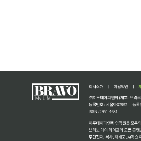
회사소개
ㅣ
이용약관
ㅣ
㈜이투데이피엔씨 (제호 : 브라보 마
등록번호 : 서울아02992 ㅣ 등록일자
ISSN : 2951-4681
이투데이피엔씨 임직원은 모두의
브라보 마이 라이프의 모든 콘텐
무단전재, 복사, 재배포, AI학습