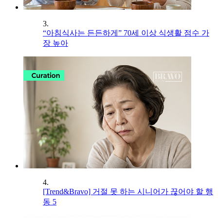
3.
“아침식사는 든든하게” 70세 이상 식생활 점수 가
장 높아
4.
[Trend&Bravo] 거절 못 하는 시니어가 끊어야 할 행
동 5