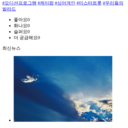
#오디션프로그램
#케이팝
#싱어게인
#미스터트롯
#우리들의
발라드
좋아요
0
화나요
0
슬퍼요
0
더 궁금해요
0
최신뉴스