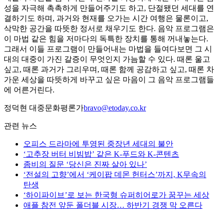
성을 자극해 촉촉하게 만들어주기도 하고, 단절됐던 세대를 연
결하기도 하며, 과거와 현재를 오가는 시간 여행은 물론이고,
삭막한 공간을 따뜻한 정서로 채우기도 한다. 음악 프로그램은
이 마법 같은 힘을 저마다의 독특한 장치를 통해 꺼내놓는다.
그래서 이들 프로그램이 만들어내는 마법을 들여다보면 그 시
대의 대중이 가진 갈증이 무엇인지 가늠할 수 있다. 때론 울고
싶고, 때론 과거가 그리우며, 때론 함께 공감하고 싶고, 때론 차
가운 세상을 따뜻하게 바꾸고 싶은 마음이 그 음악 프로그램들
에 어른거린다.
정덕현 대중문화평론가
bravo@etoday.co.kr
관련 뉴스
오피스 드라마에 투영된 중장년 세대의 불안
‘고추장 버터 비빔밥’ 같은 K-푸드와 K-콘텐츠
좀비의 질문 ‘당신은 진짜 살아 있나’
‘전설의 고향’에서 ‘케이팝 데몬 헌터스’까지, K무속의
탄생
‘하이파이브’로 보는 한국형 슈퍼히어로가 꿈꾸는 세상
애플 참전 앞둔 폴더블 시장… 하반기 경쟁 막 오른다