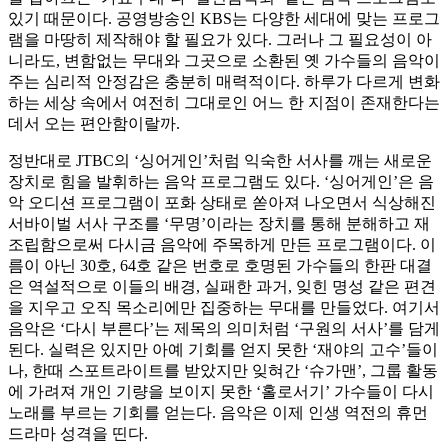
있기 때문이다. 공영방송인 KBS는 다양한 세대에 맞는 프로그
램을 마땅히 제작해야 할 필요가 있다. 그러나 그 필요성이 아
니라도, 변함없는 무대와 그곳으로 소환된 옛 가수들의 음악이
주는 심리적 안정감은 충분히 매력적이다. 하루가 다르게 변화
하는 세상 속에서 여전히 그대로인 어느 한 지점이 존재한다는
데서 오는 편안함이랄까.
정반대로 JTBC의 ‘싱어게인’처럼 익숙한 서사를 깨는 새로운
장치로 힘을 발휘하는 음악 프로그램도 있다. ‘싱어게인’은 음
악 오디션 프로그램이 포화 상태로 쏟아져 나오면서 식상해진
서바이벌 서사 구조를 ‘무명’이라는 장치를 통해 분해하고 재
조립함으로써 다시금 음악에 주목하게 만든 프로그램이다. 이
름이 아닌 30호, 64호 같은 번호로 호명된 가수들의 한판 대결
은 역설적으로 이들의 배경, 실패한 과거, 잊힌 명성 같은 편견
을 지우고 오직 목소리에만 집중하는 무대를 만들었다. 여기서
음악은 ‘다시 부른다’는 제목의 의미처럼 ‘구원의 서사’를 담게
된다. 실력은 있지만 아예 기회를 얻지 못한 ‘재야의 고수’들이
나, 한때 스포트라이트를 받았지만 잊혀간 ‘슈가맨’, 그룹 활동
에 가려져 개인 기량을 보이지 못한 ‘홀로서기’ 가수들이 다시
노래를 부르는 기회를 얻는다. 음악은 이제 인생 역전의 휴먼
드라마 성격을 띤다.