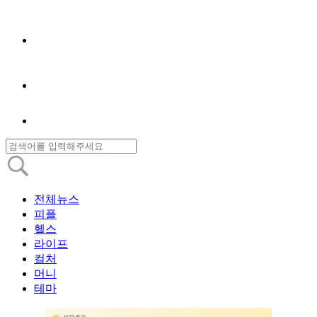
전체뉴스
피플
헬스
라이프
컬처
머니
테마