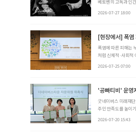
베토벤의 고독과 인간
배우 박효신과 홍광호가 타이틀롤을 
2026-07-27 18:00
[현장에서] 폭염
폭염에 따른 피해는 
처럼 신체적·사회적 
집중된다. 독일과 일본, 한국은 고령층을 주요 기후위기 취약계층으로 보고 시설 개선과 안부
2026-07-25 07:00
'공빠티비' 운
굿네이버스 미래재단은
주민 만족도를 높이기
씨를 자문위원으로 위촉했다. '공빠' 문성택 씨는 한의사이며, 유영
2026-07-20 15:43
로 문 씨와 함께 공빠