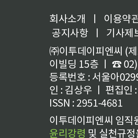
회사소개
ㅣ
이용약
공지사항
ㅣ
기사제
㈜이투데이피엔씨 (제호
이빌딩 15층 ㅣ ☎ 02)
등록번호 : 서울아02992
인 : 김상우 ㅣ 편집인
ISSN : 2951-4681
이투데이피엔씨 임직원
윤리강령
및 실천규정을