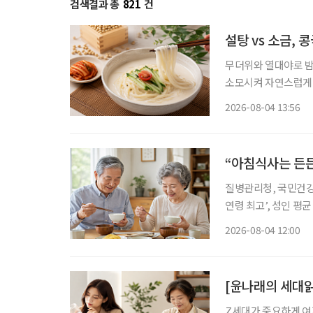
검색결과 총
821
건
설탕 vs 소금,
무더위와 열대야로 밤
소모시켜 자연스럽게 보양식을 찾게 만든다.
르지만, 시원하고 고소
2026-08-04 13:56
단순히 더위를 식히는
“아침식사는 든든
질병관리청, 국민건강영양조사
연령 최고’, 성인 평균 58.6점보다 높아 ‘아침식사 
등히 높아 70세 이상 고령층의 식생활이 전 연령대 가운데 가장 양호한 것으로 나타났다. ‘아
2026-08-04 12:00
침식사 섭취’ 점수가
[윤나래의 세대읽
Z세대가 중요하게 여기