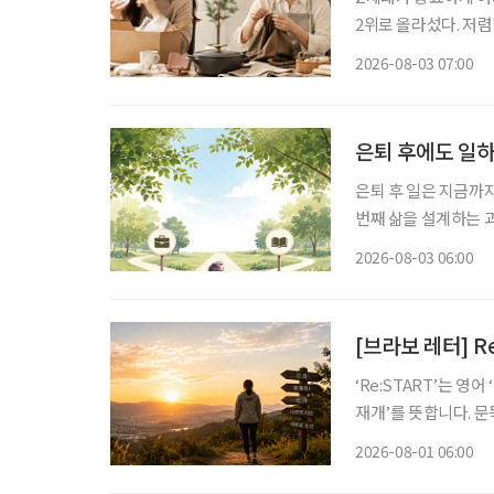
2위로 올라섰다. 저
싸게 샀다가 품질에 
2026-08-03 07:00
으로 계산하기 시작했다
은퇴 후에도 일하
은퇴 후 일은 지금까
번째 삶을 설계하는 과정이다. 은퇴를 앞뒀거나 회사를 나온 뒤 많
“이제 무슨 일을 해
2026-08-03 06:00
여전하다. 무엇보다 
[브라보 레터] Re
‘Re:START’는 영
재개’를 뜻합니다. 문
다. 보통 새해 계획은 1월에 많이 세우죠. 하지만 삶을 다시 정렬하기 좋은 시기가 언제일까 고
2026-08-01 06:00
민해보니, 한 해의 중