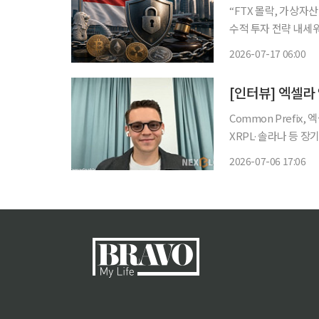
“FTX 몰락, 가상자
수적 투자 전략 내세워
“싱가포르 규제 강화 따른 시장 위축” 우려
2026-07-17 06:00
가 가상자산 투자에 
[인터뷰] 엑셀라
Common Prefi
XRPL·솔라나 등 장
화 스테이블코인·토큰화 자산
2026-07-06 17:06
로토콜 엑셀라(Axel