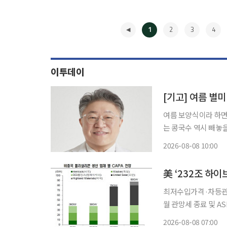
1
2
3
4
이투데이
[기고] 여름 별미
여름 보양식이라 하면
는 콩국수 역시 빼놓을
양과 한의학적 효능까지 갖춘 음식으로
2026-08-08 10:00
고기'라 불릴 만큼 양
◀
美 ‘232조 하
최저수입가격·차등관세
월 관망세 종료 및 ASP 
리실리콘 및 파생 제품에
2026-08-08 07:00