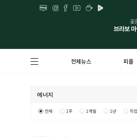
전체뉴스
피플
전체
1주
1개월
1년
직