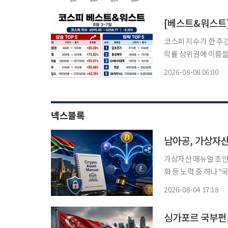
하면서, 정책 불확실
코스피 지수가 한 주
락률 상위권에 이름을
부 종목에는 수급이 몰리며 급등락이 엇갈렸
2026-08-08 06:00
스피 지수는 전주 대비 3
넥스블록
남아공, 가상자산
가상자산 매뉴얼 초안,
화 등 노력 중 하나”
자산, 주요 자산으로 확고히 자리 잡아” 남아프
2026-08-04 17:18
을 내디뎠다. 영국 
싱가포르 국부펀드