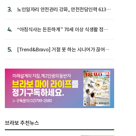
3.
노인일자리 안전관리 강화, 안전전담인력 613명
첫 배치
4.
“아침식사는 든든하게” 70세 이상 식생활 점수
가장 높아
5.
[Trend&Bravo] 거절 못 하는 시니어가 끊어야
할 행동 5
브라보 추천뉴스