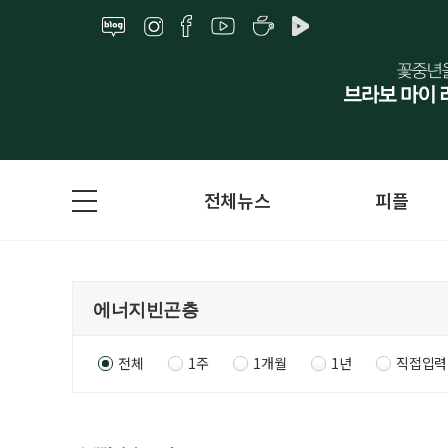
전체뉴스
피플
전체
1주
1개월
1년
직접입력