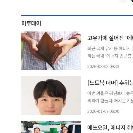
이투데이
고유가에 짙어진 '에
최근 국제 유가 등 에너지
하는 국내 '에너지 빈곤층' 비중이
다 늘고 있지만 정작 위기
2026-03-08 09:33
[노트북 너머] 추위
이번 겨울은 평년보다 높은
의하기 힘들다. 매서운 겨울바람은 사람을 차
10월 기준 국내 연탄사용가
2026-01-07 06:00
하고 있다. 연탄사용가구는
에쓰오일, 에너지 취