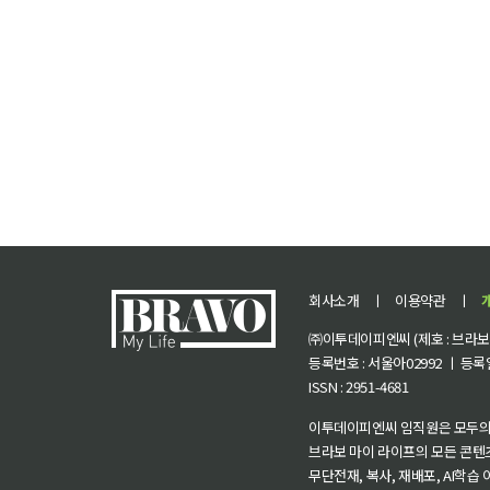
회사소개
ㅣ
이용약관
ㅣ
㈜이투데이피엔씨 (제호 : 브라보 마
등록번호 : 서울아02992 ㅣ 등록일자
ISSN : 2951-4681
이투데이피엔씨 임직원은 모두의
브라보 마이 라이프의 모든 콘텐
무단전재, 복사, 재배포, AI학습