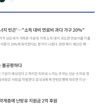
◀
▶
너지 빈곤'⋯"소득 대비 연료비 과다 가구 20%"
 가격 상승세가 가파른 가운데 가계 소득 대비 과도한 연료비를 지출
 20%에 육박한다는 분석이 나왔다. 관련 복지 예산은 해마
 시 이들을 구제할 국가 차원의 중장기 전략과 컨트롤타워는 부재해
정책 실효성을 시급히 높여야 한다는 지적이 제기된다. 8일 에너지경제연구원이
는 불공평하다
 기온이 예상된다고 하지만 피부로 느끼는 추위는 단순 숫자로 정
별한다. 밥상공동체 연탄은행에 따르면 지난해
구는 5만9695가구다. 이 중 서울시에도 1129가구가 연탄을 사용
 매년 감소하고 있지만, 이는 자발적 선택이 아니다. 실제로
약계층에 난방유 지원금 2억 후원