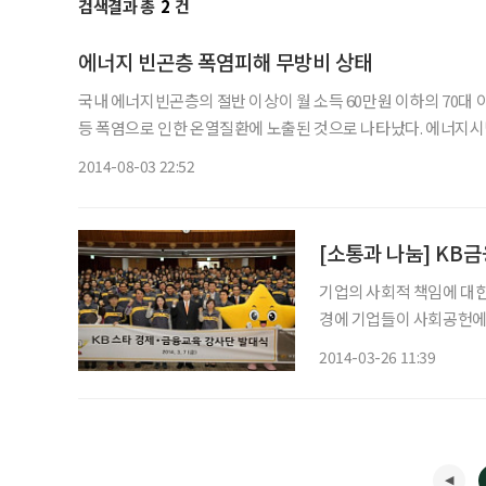
검색결과 총
2
건
에너지 빈곤층 폭염피해 무방비 상태
국내 에너지빈곤층의 절반 이상이 월 소득 60만원 이하의 70대
등 폭염으로 인한 온열질환에 노출된 것으로 나타났다. 에너지시민연대는 3일 ‘2014년 여름철 에너지빈곤층 주거환경 실태조사(2
차년도)’를 통해 에너지빈곤층의 83.1%가 에너지복지정책인 
2014-08-03 22:52
기업의 사회적 책임에 대한
경에 기업들이 사회공헌에 넉넉한
KB금융그룹은 꾸준히 사회
2014-03-26 11:39
대한 나눔은 단순한 자선이