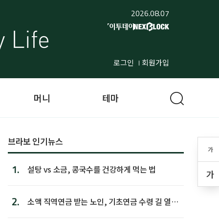
2026.08.07
로그인
회원가입
머니
테마
브라보 인기뉴스
가
1.
설탕 vs 소금, 콩국수를 건강하게 먹는 법
가
2.
소액 직역연금 받는 노인, 기초연금 수령 길 열린
다