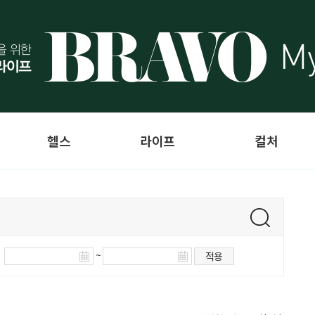
헬스
라이프
컬처
~
적용