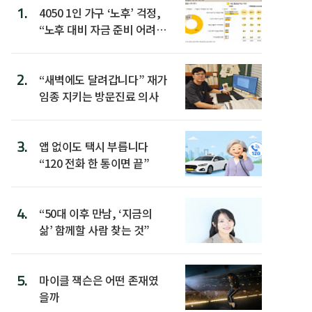
1.
4050 1인 가구 ‘노후’ 걱정,
“노후 대비 자금 준비 어려
워”
2.
“새벽에도 달려갑니다” 재가
임종 지키는 방문진료 의사
3.
앱 없이도 택시 부릅니다
“120 전화 한 통이면 끝”
4.
“50대 이후 만남, ‘지금의
삶’ 함께할 사람 찾는 것”
5.
마이클 잭슨은 어떤 존재였
을까