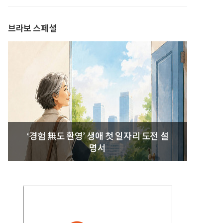
브라보 스페셜
‘경험 無도 환영’ 생애 첫 일자리 도전 설
명서