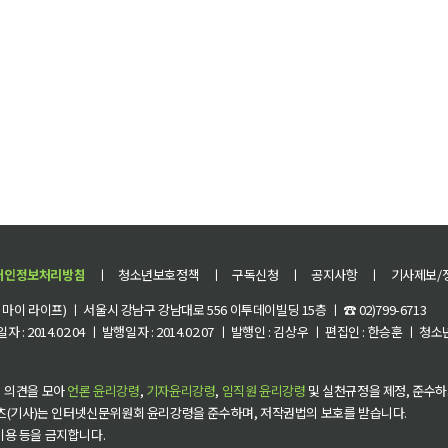
개인정보처리방침
ㅣ
청소년보호정책
ㅣ
구독신청
ㅣ
공지사항
ㅣ
기사제보/
이 라이프) ㅣ 서울시 강남구 강남대로 556 이투데이빌딩 15층 ㅣ ☎ 02)799-6713
 : 2014.02.04 ㅣ 발행일자 : 2014.02.07 ㅣ 발행인 : 김상우 ㅣ 편집인 : 한승훈 ㅣ
 의견을 모아
언론 윤리강령
,
기자윤리강령
,
임직원 윤리강령
및 실천규정을 제정, 준수하
츠(기사)는 인터넷신문위원회 윤리강령을 준수하며, 저작권법의 보호를 받습니다.
 이용 등을 금지합니다.