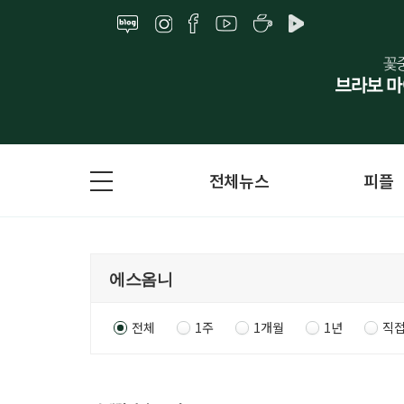
전체뉴스
피플
전체
1주
1개월
1년
직