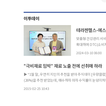
이투데이
테라젠헬스-에스옴
맞춤형 건강관리 서비
확대하며 DTC(소비자 
는 에스옴니(S-OMN
2024-03-10 06:00
고 10일 밝혔다. 
”극비재료 임박” 재료 노출 전에 선취매 하라
▶ “1월 말, 우연히 지인의 추천을 받아 주식데이 [우량클럽]의 무료 문자리딩에 참여하게 됐죠. 그 곳에서 인포피아(32%), 퍼스텍
(26%)을 추천 받았는데, 매수하자 마자 수익률이 눈덩이처럼 
투자자 김민중(52세)씨가 단 며칠만에 큰 수익을 거둬 투
2015-02-25 10:43