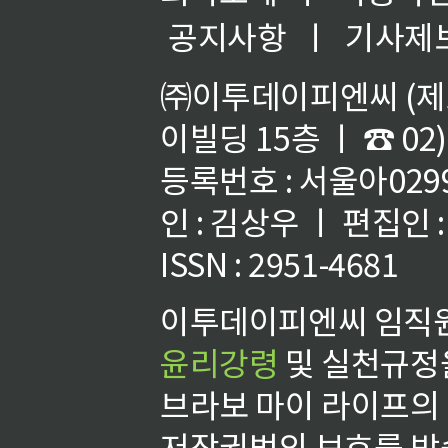
공지사항
ㅣ
기사제
㈜이투데이피엔씨 (제호
이빌딩 15층 ㅣ ☎ 02)
등록번호 : 서울아02992
인 : 김상우 ㅣ 편집인
ISSN : 2951-4681
이투데이피엔씨 임직원
윤리강령
및 실천규정을
브라보 마이 라이프의
저작권법의 보호를 받