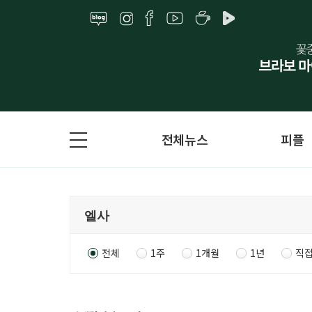
전체뉴스
피플
전체
1주
1개월
1년
직