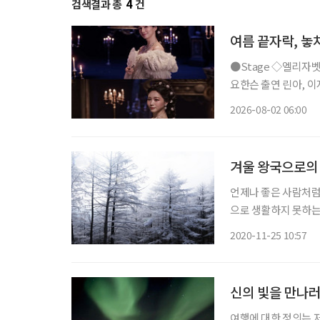
검색결과 총
4
건
여름 끝자락, 놓
●Stage ◇엘리자벳 일정 8월 16일 ~ 11월 15일 장소 블루스퀘어 우리은행홀 연출 로버트
요한슨 출연 린아, 이지혜
리자벳’은 오스트리아
2026-08-02 06:00
를 향한 갈망, 초월적 존
겨울 왕국으로의
언제나 좋은 사람처럼 
으로 생활하지 못하는 
부와 단절된 인생을 
2020-11-25 10:57
고, 사람들을 다치게
신의 빛을 만나러
여행에 대한 정의는 저