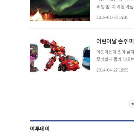
의 방법”이 여행 아닐
곳일수록 완벽한 여행
2018-01-08 15:30
만 누군가는 별을 보
어린이날 손주 마
어린이날이 얼마 남지
좋아할지 몰라 헤매는 신중년들도 있다. 그렇다면
로 잡을 수 있을까. 애니메이션으로는 최초로 천만 관객을 동원한 '겨울왕국' 캐릭터들이 어
2014-04-27 18:55
린이날을 앞두고 여전
이투데이