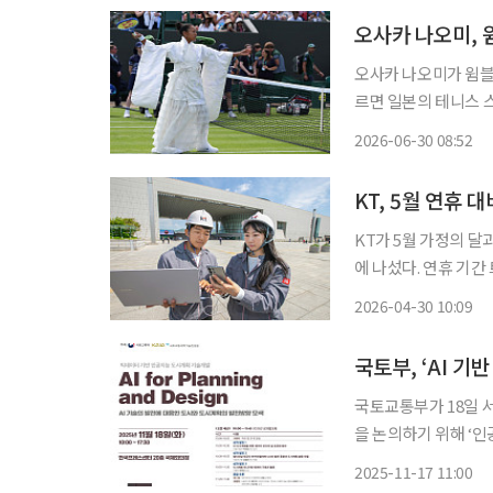
오사카 나오미, 
오사카 나오미가 윔블던에 기모노를 입고
르면 일본의 테니스 
전 경기에서 프랑스의 엘사 자
2026-06-30 08:52
길을 끈 건 오사카의 
KT, 5월 연휴
KT가 5월 가정의 
에 나섰다. 연휴 기
스 운영 상태도 살핀다. 30일 KT는 국립중앙박물관을 비롯해 유원지, 공원, 휴양림 등 
2026-04-30 10:09
방문객 증가가 예상되는
국토부, ‘AI 기
국토교통부가 18일 
을 논의하기 위해 ‘인공지
제세미나를 개최한다고 17일 밝혔다. 이번 행사는
2025-11-17 11:00
하고 국토연구원이 