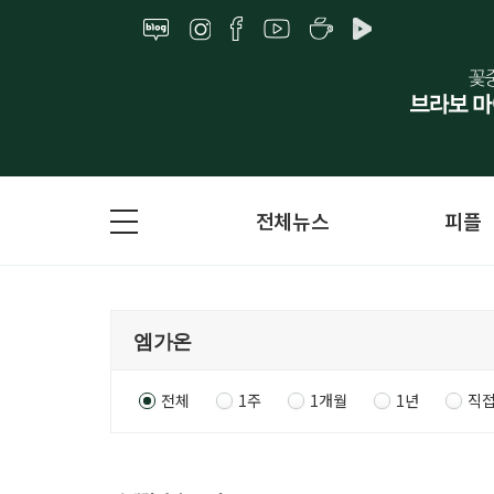
전체뉴스
피플
전체
1주
1개월
1년
직