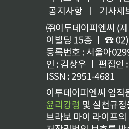
공지사항
ㅣ
기사제
㈜이투데이피엔씨 (제호
이빌딩 15층 ㅣ ☎ 02)
등록번호 : 서울아02992
인 : 김상우 ㅣ 편집인
ISSN : 2951-4681
이투데이피엔씨 임직원
윤리강령
및 실천규정을
브라보 마이 라이프의
저작권법의 보호를 받