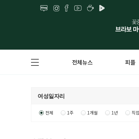
전체뉴스
피플
전체
1주
1개월
1년
직