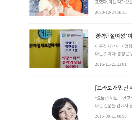
표했다. 이는 다가오는
는 비전하에 시행한다
2020-12-24 16:15
량 강화 정책이 중요
경력단절여성 ‘여
이웃집 새댁이 취업했
다는 것이다. 통장은
으로 알고 있다. 그리
2016-11-21 11:01
이가 갓 사십인 이렇
“오늘만 해도 태안군 안면
다는 질문을 건네자 
으며 답한다. 바빠서 달리 할 말이 없다는 표정이다. 집안일로만 여겼던 ‘정리하고 수납하는
2016-08-11 08:50
일’을 전문 분야로 