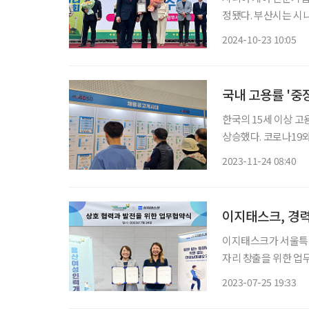
정됐다. 부산시는 시니어일자리 창출 우수기업으로 케어링 등 10곳을 선정하고 지난 17일 부
산시민공원에서 우수기
2024-10-23 10:05
해 이준승 부산광역
국내 고용률 '중
한국의 15세 이상 고용률
상승했다. 코로나19
으나, 전반적인 고용
2023-11-24 08:40
이지태스크, 경력
이지태스크가 서울특별
자리 창출을 위한 업무협약(MOU)을 체
간 온라인 사무보조 
2023-07-25 19:33
템을 갖