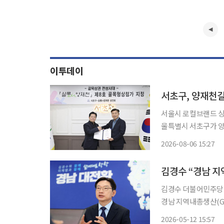
이투데이
서초구, 양재천길
서울시 로컬브랜드 상권
울특별시 서초구가 양
정했다고 6일 밝혔다. 골목형상점가는 업종과 관계없이 2000㎡ 이내에 소상공인이 운영하
2026-08-06 15:27
점포가 15개 이상 
김경수 “경남 지
김경수 더불어민주당 
경남 지역내총생산(GR
업대전환’ 전략을 발표했다. 김 후보는 이날 창원시 성산구 브라운핸즈
2026-05-12 15:57