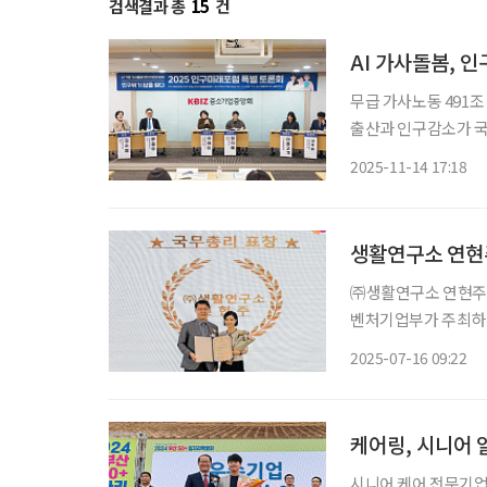
검색결과 총
15
건
AI 가사돌봄, 
무급 가사노동 491조
출산과 인구감소가 국
인프라로 육성해야 한다
2025-11-14 17:18
불어민주당 의원실과 
생활연구소 연현주
㈜생활연구소 연현주 대
벤처기업부가 주최하
한 인사와 기업에 수
2025-07-16 09:22
케어링, 시니어 
시니어 케어 전문기업