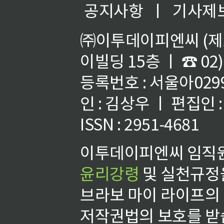
공지사항
ㅣ
기사제
㈜이투데이피엔씨 (제호
이빌딩 15층 ㅣ ☎ 02)
등록번호 : 서울아02992
인 : 김상우 ㅣ 편집인
ISSN : 2951-4681
이투데이피엔씨 임직원
윤리강령
및 실천규정을
브라보 마이 라이프의
저작권법의 보호를 받