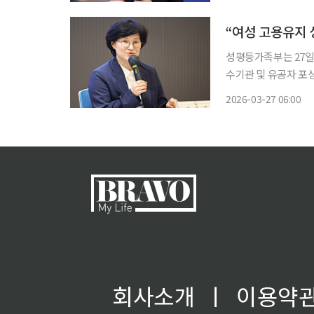
자회견을 열고 경남 
“여성 고용유지 
성평등가족부는 27일
수기관 및 유공자 포상식’을 개최한다. 새일센터는
된 여성이나 재취업
2026-03-27 06:00
예방 등 종합 취업지원
번
회사소개
ㅣ
이용약