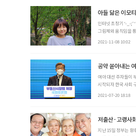
아들 닮은 이모티
인터넷 초창기 ‘-_-;
그림체와 움직임을 통
등 여러 메신저 플랫
2021-11-08 10:02
콘 관련 시장의 성장
공약 쏟아내는 여
여아 대선 주자들이 부
시작되자 한국 사회 
다. 여러 후보가 공약
2021-07-20 18:18
않다. 경선 초기라 
저출산·고령사회,
지난 15일 정부는 향