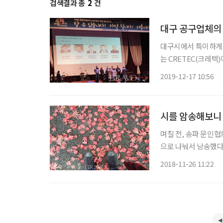
검색결과 총
2
건
대구 공구업체의
대구시에서 특이하게 
는 CRETEC(크레텍)이라는 공구생산 업체다. 지난 12월 13일 대구시 인터불고 엑스코 컨벤
션에서 회사 직원 50
2019-12-17 10:56
행사를
시를 암송해보니
며칠 전, 송파 문인협
으로 나눠서 낭송했다.
그런데 올 연말 행사
2018-11-26 11:22
녀왔던 기억을 떠올려 