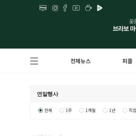
전체뉴스
피플
전체
1주
1개월
1년
직