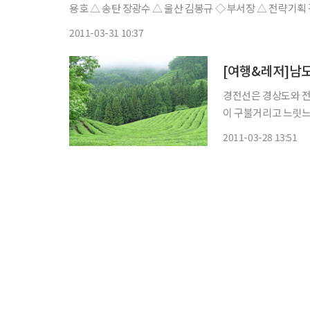
용호 △ 송탄 장광수 △ 울산 김봉규 ◇ 부서장 △ 전략기획 김호준 △ 파생상품운용 이동훈 △ Global사업 진승욱 ◇ 지점장 △ 마
포 김상익 △ 평촌 정지영 △ 오산 김경남 △ 포항 한응식
2011-03-31 10:37
[여행&레저]남
경전선은 경상도와 전
이 구불거리고 느릿느
열차만의 낭만을 느끼
2011-03-28 13:51
로 