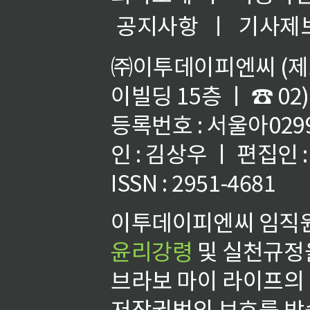
공지사항
ㅣ
기사제
㈜이투데이피엔씨 (제호
이빌딩 15층 ㅣ ☎ 02)
등록번호 : 서울아02992
인 : 김상우 ㅣ 편집인
ISSN : 2951-4681
이투데이피엔씨 임직원
윤리강령
및 실천규정을
브라보 마이 라이프의
저작권법의 보호를 받