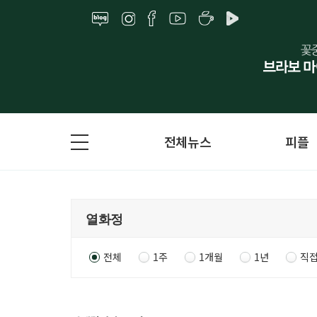
전체뉴스
피플
전체
1주
1개월
1년
직