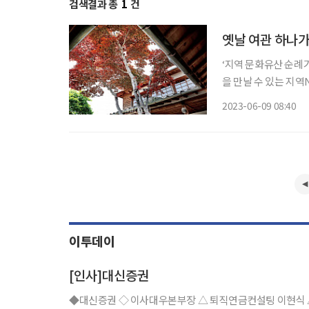
검색결과 총
1
건
옛날 여관 하나가
‘지역 문화유산 순례
을 만날 수 있는 지
이야기를 서비스하는 
2023-06-09 08:40
인할
이투데이
[인사]대신증권
◆대신증권 ◇ 이사대우본부장 △ 퇴직연금컨설팅 이현식 △ 채권영업 안경환 △ IB솔루션 김홍남 ◇ 이사대우지점장 △ 광양 송