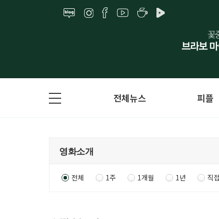
전체뉴스
피플
전체
1주
1개월
1년
직