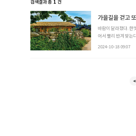
검색결과 총
1
건
가을길을 걷고 또
바람이 달라졌다. 한
어서 빨리 반겨 맞는
걸음을 늦추게 한다. 작은 행복이 폴폴, 금당실마을 산책 경북 예천 읍내에서 자동차로 15분
2024-10-18 09:07
쯤 달리면 나타나는 금