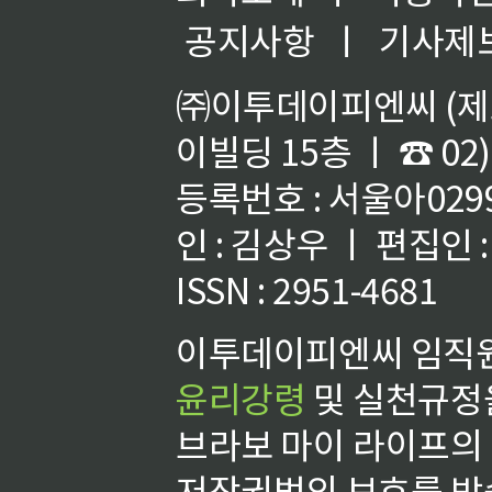
공지사항
ㅣ
기사제
㈜이투데이피엔씨 (제호
이빌딩 15층 ㅣ ☎ 02)
등록번호 : 서울아02992
인 : 김상우 ㅣ 편집인
ISSN : 2951-4681
이투데이피엔씨 임직원
윤리강령
및 실천규정을
브라보 마이 라이프의
저작권법의 보호를 받