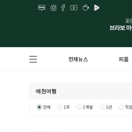
전체뉴스
피플
전체
1주
1개월
1년
직