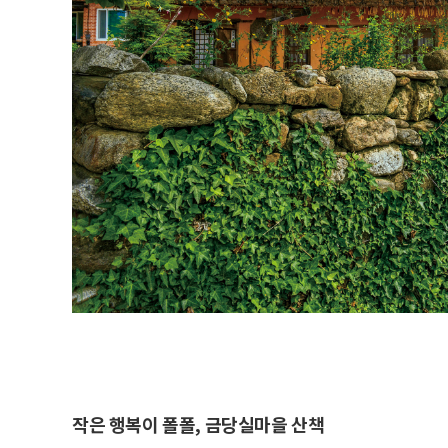
작은 행복이 폴폴, 금당실마을 산책