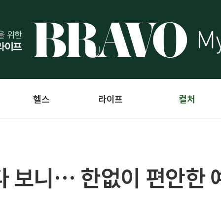
헬스
라이프
컬처
다 보니… 한없이 편안한 