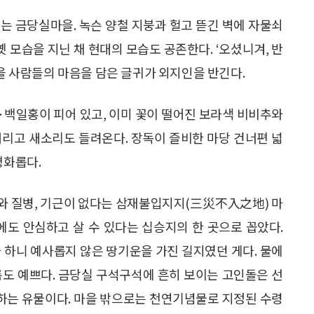
는 금당실마을. 녹슨 양철 지붕과 헐고 뜯긴 벽에 자물쇠
옛 모습을 지닌 채 현대의 모습도 공존한다. ‘오셨니겨, 반
마을 사람들의 마음을 담은 글귀가 외지인을 반긴다.
·백일홍이 피어 있고, 이미 꽃이 떨어진 보라색 비비추와
거리고 새소리도 들려온다. 장독이 즐비한 마당 건너편 넓
평화롭다.
와 질병, 기근이 없다는 삼재불입지지(三災不入之地) 마
에도 안심하고 살 수 있다는 십승지의 한 곳으로 꼽았다.
 하니 예사롭지 않은 땅기운을 가진 길지였던 게다. 물에
름도 예쁘다. 금당실 구석구석에 흔히 보이는 고인돌은 선
하는 유물이다. 마을 밖으로는 천연기념물로 지정된 수령