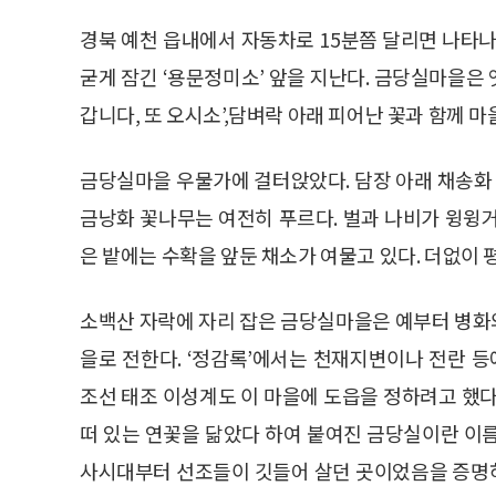
경북 예천 읍내에서 자동차로 15분쯤 달리면 나타나
굳게 잠긴 ‘용문정미소’ 앞을 지난다. 금당실마을은 
갑니다, 또 오시소’,담벼락 아래 피어난 꽃과 함께 
금당실마을 우물가에 걸터앉았다. 담장 아래 채송화
금낭화 꽃나무는 여전히 푸르다. 벌과 나비가 윙윙
은 밭에는 수확을 앞둔 채소가 여물고 있다. 더없이 
소백산 자락에 자리 잡은 금당실마을은 예부터 병화
을로 전한다. ‘정감록’에서는 천재지변이나 전란 등
조선 태조 이성계도 이 마을에 도읍을 정하려고 했다
떠 있는 연꽃을 닮았다 하여 붙여진 금당실이란 이
사시대부터 선조들이 깃들어 살던 곳이었음을 증명