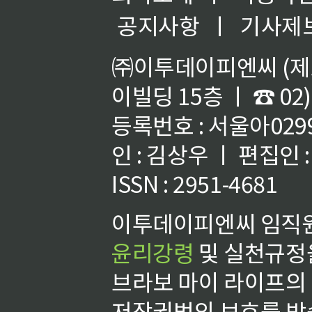
공지사항
ㅣ
기사제
㈜이투데이피엔씨 (제호
이빌딩 15층 ㅣ ☎ 02)
등록번호 : 서울아02992
인 : 김상우 ㅣ 편집인
ISSN : 2951-4681
이투데이피엔씨 임직원
윤리강령
및 실천규정을
브라보 마이 라이프의
저작권법의 보호를 받