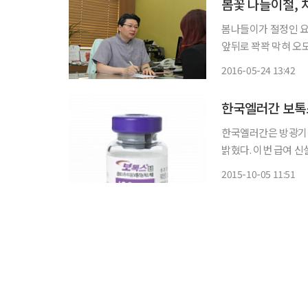
봄꽃 나들이철, 
봄나들이가 절정인 요
앞뒤로 꽉꽉 막혀 오
감할 것이다. 대부분
2016-05-24 13:42
한국엘러간 보톡
한국엘러간은 방광기
밝혔다. 이번 급여 
한 보존요법과 항콜린
2015-10-05 11:51
톡스주 치료에 대한 급
과가 없었