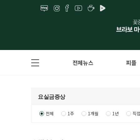
전체뉴스
피플
전체
1주
1개월
1년
직