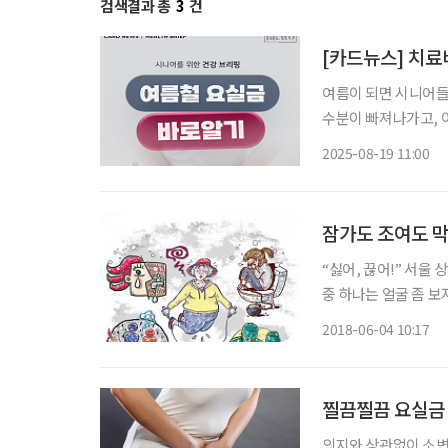
검색결과 총
3
건
[카드뉴스] 치료
여름이 되면 시니어들
수분이 빠져나가고, 
니어는 노화로 방광 
2025-08-19 11:00
해지기 쉽다. 단순히 
잠가도 조여도 막
“싫어, 끊어!” 서울 상계
중 하나는 얼굴 좀 보자는
다. 얼마 전부터 가
2018-06-04 10:17
는 생리대형 패드만으
찔끔찔끔 요실금 
의지와 상관없이 소변