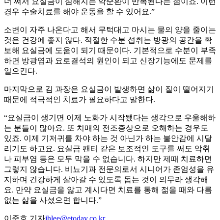
더 쪄서 요실금이 심해지는 악순환이 반복된다는 점이죠. 이런
경우 수술치료를 해야 운동을 할 수 있어요.”
소변이 자주 나온다고 해서 무턱대고 마시는 물의 양을 줄이는
것은 건강에 좋지 않다. 적절한 수분 섭취는 방광의 공간을 확
보해 요실금에 도움이 되기 때문이다. 기본적으로 수분이 부족
하면 방광염과 요로결석의 원인이 되고 신장기능에도 문제를
일으킨다.
마지막으로 김 과장은 요실금이 발생하면 삶이 질이 떨어지기
때문에 적극적인 치료가 필요하다고 말한다.
“요실금이 생기면 이제 노화가 시작됐다는 생각으로 우울해하
는 분들이 많아요. 또 치매의 전조증상으로 오해하는 경우도
있죠. 이제 기저귀를 차야 하는 것 아닌가 하는 불안감에 시달
리기도 하고요. 요실금 팬티 같은 보조적인 도구를 써도 악취
나 피부염 등은 모두 막을 수 없습니다. 하지만 제때 치료하면
그렇지 않습니다. 비뇨기과 전문의로서 시니어가 존엄성을 유
지하며 건강하게 살아갈 수 있도록 돕는 것이 의무라 생각해
요. 만약 요실금을 앓고 계시다면 치료를 통해 젊을 때와 다름
없는 삶을 사셨으면 합니다.”
이준호 기자
jhlee@etoday.co.kr