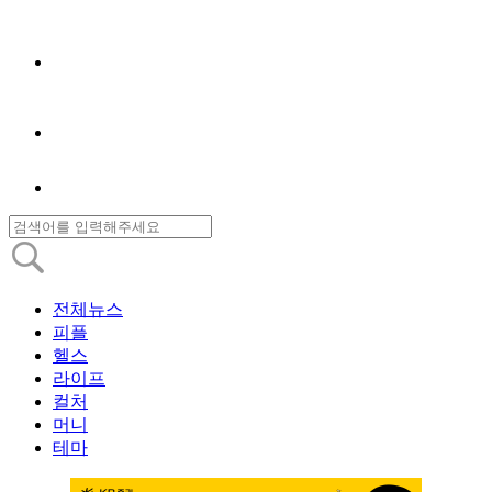
전체뉴스
피플
헬스
라이프
컬처
머니
테마