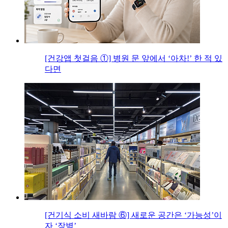
[건강앱 첫걸음 ①] 병원 문 앞에서 ‘아차!’ 한 적 있
다면
[건기식 소비 새바람 ⑥] 새로운 공간은 ‘가능성’이
자 ‘장벽’