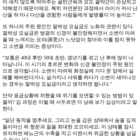
이 새지 않도록 막아주는 골반근육과 요도 괄약근이 손상되고
약해졌기 때문이에요. 특히 자연분만 과정에서 아이가 커서 난
산을 하거나 다산을 경험한 사람들에게 발병률이 더 높아요.”
또 하나의 주된 원인인 절박성 요실금도 노화와 관련이 있다.
절박성 요실금은 방광의 신경이 불안정해지면서 소변이 마려
울 때 느껴지는 요의(尿意)가 느닷없이 찾아와 이를 참지 못하
고 소변을 지리는 증상이다.
“보통은 40대 후반 50대 초반, 갱년기를 겪고 난 후에 많이 나
타납니다. 이 시기의 호르몬 변화와 신경 불안정이 주된 원인
으로 생각됩니다. 소변이 마려워 화장실에 가다 문 앞에서 실
례를 해버린다거나, 설거지나 샤워를 하다가 소변이 새어나오
는 경우는 절박성 요실금이라고 생각하면 됩니다.”
만약 응급상황에 처했을 때 위기를 모면할 수 있는 방법이 있
을까? 김 과장은 이럴 때 서두르면 더 낭패 보기 십상이라고 말
한다.
“일단 동작을 멈추세요. 그리고 눈을 감은 상태에서 숨을 깊게
들이마신 뒤 항문과 질을 최대한 오므리세요. 이 상태를 잠시
유지하면 배뇨근의 수축을 막고 이완시켜 위급한 상황을 넘길
수 있습니다.