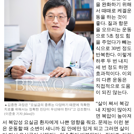
을 완화하기 위해
서 때때로 케겔운
동을 하는 것이
좋다. 질과 항문
을 오므리는 운동
으로 5초 정도 힘
을 주었다가 빼는
식으로 30번 정도
반복한다. 이렇게
하루 두 번 내지
세 번 정도 하면
효과적이다. 이외
의 다른 운동은
직접적으로 도움
이 되진 않는다.
“살이 쪄서 복강
▲김종현 과장은 “요실금의 종류는 다양하기 때문에 적확한
내 지방이 많아지
치료를 위해서는 정확한 진단이 우선돼야 한다”고 강조했다.
(이준호 기자 jhlee@)
면 복압이 높아져
서 복압성 요실금 환자에게 나쁜 영향을 줘요. 문제는 이런 분
은 운동할 때 소변이 새니까 집 안에만 있게 되고 그러면 살이