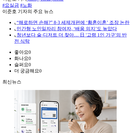
#요실금
#노화
이준호 기자의 주요 뉴스
⌞
“해로하면 손해?” 8·3 세제개편에 ‘황혼이혼’ 조장 논란
⌞
민간형 노인일자리 참여자, ‘배움 의지’도 높았다
⌞
청년보다 술·디저트 더 찾아… 日 '고령 1인 가구'의 반
전 식탁
좋아요
0
화나요
0
슬퍼요
0
더 궁금해요
0
최신뉴스