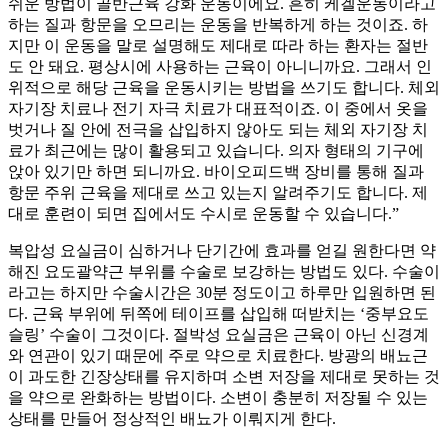
쉬운 방법이 골반근육 강화 운동이에요. 흔히 케겔운동이라고
하는 질과 항문을 오므리는 운동을 반복하게 하는 것이죠. 하
지만 이 운동을 말로 설명해도 제대로 따라 하는 환자는 절반
도 안 돼요. 평상시에 사용하는 근육이 아니니까요. 그래서 인
위적으로 해당 근육을 운동시키는 방법을 쓰기도 합니다. 체외
자기장 치료나 전기 자극 치료가 대표적이죠. 이 중에서 옷을
벗거나 질 안에 전극을 삽입하지 않아도 되는 체외 자기장 치
료가 최근에는 많이 활용되고 있습니다. 의자 형태의 기구에
앉아 있기만 하면 되니까요. 바이오피드백 장비를 통해 질과
항문 주위 근육을 제대로 쓰고 있는지 알려주기도 합니다. 제
대로 훈련이 되면 집에서도 수시로 운동할 수 있습니다.”
복압성 요실금이 심하거나 단기간에 효과를 얻길 원한다면 약
해진 요도괄약근 부위를 수술로 보강하는 방법도 있다. 수술이
라고는 하지만 수술시간은 30분 정도이고 하루만 입원하면 된
다. 근육 부위에 뒤쪽에 테이프를 삽입해 떠받치는 ‘중부요도
슬링’ 수술이 그것이다. 절박성 요실금은 근육이 아닌 신경계
와 연관이 있기 때문에 주로 약으로 치료한다. 방광의 배뇨근
이 과도한 긴장상태를 유지하며 소변 저장을 제대로 못하는 것
을 약으로 완화하는 방법이다. 소변이 충분히 저장될 수 있는
상태를 만들어 정상적인 배뇨가 이뤄지게 한다.