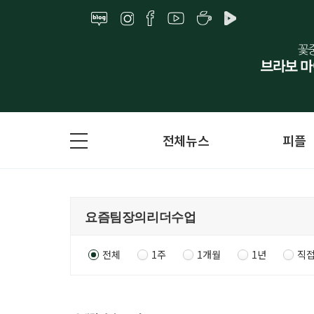
전체뉴스
피플
전체
1주
1개월
1년
직