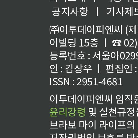
공지사항
ㅣ
기사제
㈜이투데이피엔씨 (제호
이빌딩 15층 ㅣ ☎ 02)
등록번호 : 서울아02992
인 : 김상우 ㅣ 편집인
ISSN : 2951-4681
이투데이피엔씨 임직원
윤리강령
및 실천규정을
브라보 마이 라이프의
저작권법의 보호를 받