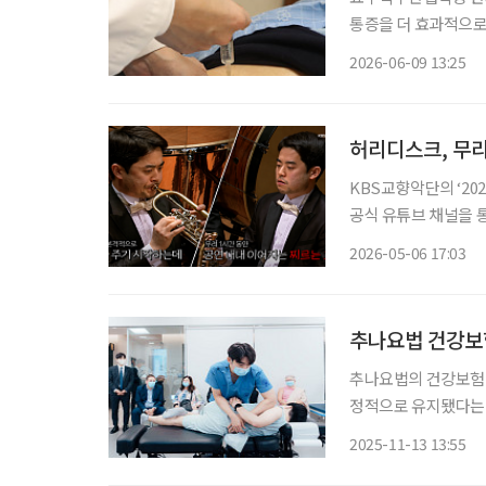
통증을 더 효과적으로 
자생한방병원 척추관절
2026-06-09 13:25
과를 SCI(E)급 국제학술
허리디스크, 무리
KBS교향악단의 ‘20
공식 유튜브 채널을 
으로, 오케스트라의 
2026-05-06 17:03
이었다. 하지만
추나요법 건강보험
추나요법의 건강보험 급
정적으로 유지됐다는 연구 결과가 나왔다. 추나
를 통해 입증된 바 있
2025-11-13 13:55
됐다. 자생한방