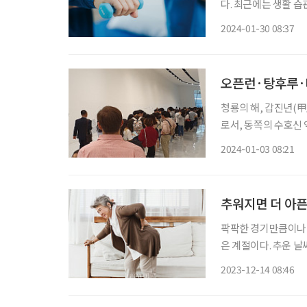
다. 최근에는 생활 
스’(Medical Fitness)가 주목받고 있다. “이
2024-01-30 08:37
세탁물을 널었어요.” 
오픈런·탕후루·
청룡의 해, 갑진년(甲
로서, 동쪽의 수호신
을 나타낸다. 특히 
2024-01-03 08:21
있다. 올해가 건강미 
추워지면 더 아픈
팍팍한 경기만큼이나 
은 계절이다. 추운 날
리에 뻐근함과 통증이
2023-12-14 08:46
을 외부로 빼앗기지 