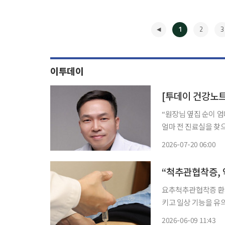
1
2
3
이투데이
[투데이 건강노트
“원장님 옆집 순이 
얼마 전 진료실을 찾
지속된 만성 요통과 
2026-07-20 06:00
◀
요추척추관협착증 환자
키고 일상 기능을 유의하게 회
이수원 원장 연구팀은
2026-06-09 11:43