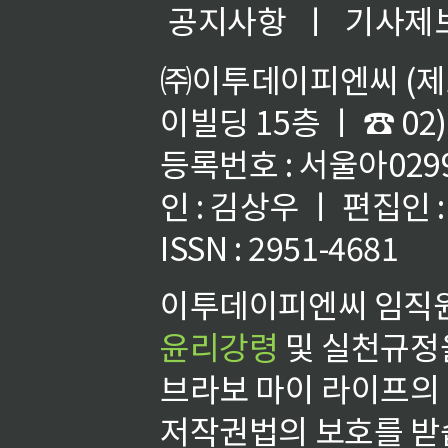
공지사항
ㅣ
기사제
㈜이투데이피엔씨 (제호
이빌딩 15층 ㅣ ☎ 02)
등록번호 : 서울아02992
인 : 김상우 ㅣ 편집인
ISSN : 2951-4681
이투데이피엔씨 임직원
윤리강령
및 실천규정을
브라보 마이 라이프의
저작권법의 보호를 받