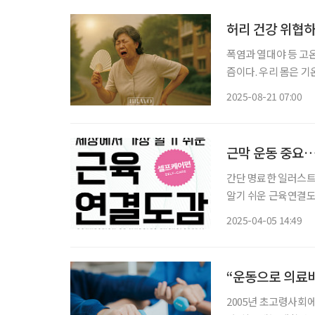
허리 건강 위협하
폭염과 열대야 등 고
즘이다. 우리 몸은 기
작동한다. 하지만 무
2025-08-21 07:00
자율신경계나 내분비계
근막 운동 중요
간단 명료한 일러스트
알기 쉬운 근육연결도
최근 출간돼 눈길을 
2025-04-05 14:49
했다면, 이번에는 독
“운동으로 의료비
2005년 초고령사회에 진입한 일본에서는 의료비 지출을 줄이기 위해 다양한 시도를 하고 있