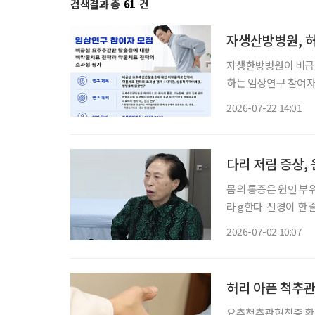
검색결과 총
61
건
자생산방병원, 
자생한방병원이 비급
하는 임상연구 참여자를 모집한다. 이번 연구는 허리 
있는 환자를 비약물
2026-07-22 14:01
·전침·추나요법 등 
뒤 통
다리 저림 증상,
몸의 통증은 원인 부위
라 g한다. 신경이 한
부위에서 통증이 발현되기도 하는 것이다. 최근
2026-07-02 10:07
‘전원주인공’을 통해 
허리 아픈 척추관
요추척추관협착증 환자