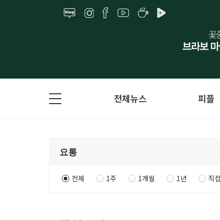
전체뉴스
피플
전체
1주
1개월
1년
직