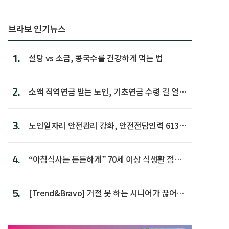
브라보 인기뉴스
1.
설탕 vs 소금, 콩국수를 건강하게 먹는 법
2.
소액 직역연금 받는 노인, 기초연금 수령 길 열린
다
3.
노인일자리 안전관리 강화, 안전전담인력 613명
첫 배치
4.
“아침식사는 든든하게” 70세 이상 식생활 점수
가장 높아
5.
[Trend&Bravo] 거절 못 하는 시니어가 끊어야
할 행동 5