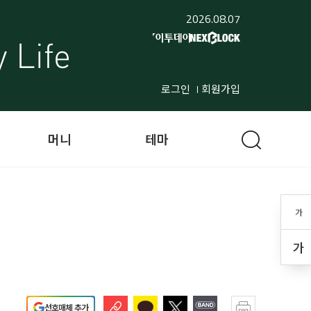
2026.08.07
로그인
회원가입
머니
테마
가
가
선호매체 추가