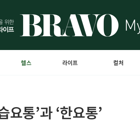
헬스
라이프
컬처
습요통’과 ‘한요통’