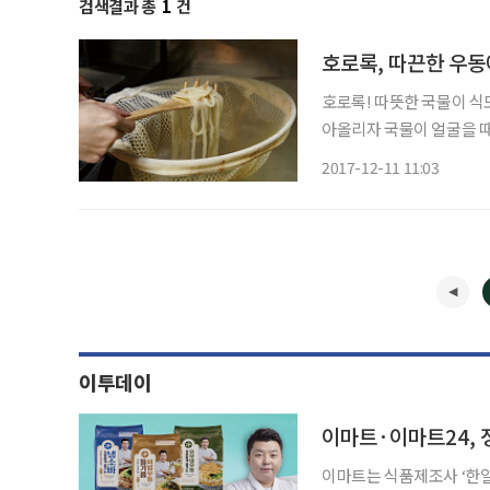
검색결과 총
1
건
호로록, 따끈한 우동
호로록! 따뜻한 국물이 식
아올리자 국물이 얼굴을 때
삼키면 그저 행복할 뿐이다.
2017-12-11 11:03
덴’은 JTBC 에서 얼굴을
이투데이
이마트·이마트24, 
이마트는 식품제조사 ‘한일