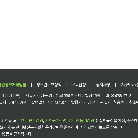
개인정보처리방침
ㅣ
청소년보호정책
ㅣ
구독신청
ㅣ
공지사항
ㅣ
기사제보/
이 라이프) ㅣ 서울시 강남구 강남대로 556 이투데이빌딩 15층 ㅣ ☎ 02)799-6713
 : 2014.02.04 ㅣ 발행일자 : 2014.02.07 ㅣ 발행인 : 김상우 ㅣ 편집인 : 한승훈 ㅣ
 의견을 모아
언론 윤리강령
,
기자윤리강령
,
임직원 윤리강령
및 실천규정을 제정, 준수하
츠(기사)는 인터넷신문위원회 윤리강령을 준수하며, 저작권법의 보호를 받습니다.
 이용 등을 금지합니다.