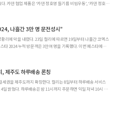
다. 카덴 협업 제품은 ‘카덴 정호영 들기름 비빔우동’, ‘카덴 정호영
이다. 이마트24도 셰프와 콜라보 상품을 확대하
전 한식 셰프 오스틴강과 공동개발한 콜라보 상
24, 나흘간 3만 명 문전성시”
3일 컬리에 따르면 19일부터 나흘간 코엑스
024 누적 방문객은 3만여 명을 기록했다. 이번 페스타에는
너사, 230개 식음료(F&B) 브랜드가 참여했다. 간편식, 신선식품,
로 나뉘어 에피타이저부터 메인 디쉬, 디저
리, 제주도 하루배송 론칭
까지 확장한다. 컬리는 8일부터 하루배송 서비스
 주문하면 익일 저녁 10시 전
리는 제주시와 서귀포시 등 도내 밀집지역을 시작으로 빠른 시일 내
제주 전 지역을 배송 권역으로 삼겠다는 방침이다. 컬리가 제주까지 배송권역을 확