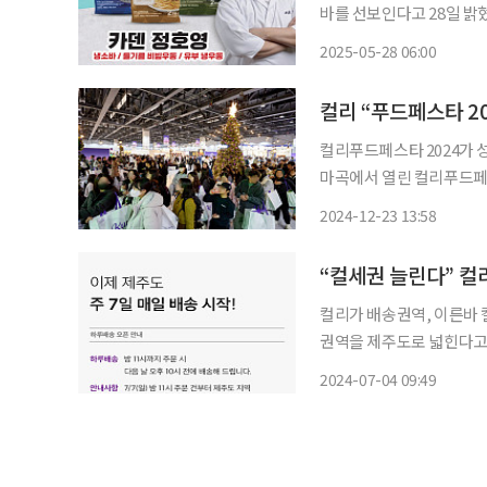
바를 선보인다고 28일 밝혔
냉소바’, ‘카덴 정호영 들기름 유부냉우동’ 3종
2025-05-28 06:00
고 있다. 이마트24는 퓨
컬리 “푸드페스타 20
컬리푸드페스타 2024가 성황리에 막을 내렸다. 2
마곡에서 열린 컬리푸드페스타 2
컬리가 엄선한 128개 파트
2024-12-23 13:58
베이커리 등 8개의 구역으
“컬세권 늘린다” 컬
컬리가 배송권역, 이른바 컬세권을 제주도
권역을 제주도로 넓힌다고 4일 밝혔다. 하루배송은 밤 11시까지
에 배송하는 서비스다. 컬
2024-07-04 09:49