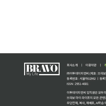
회사소개
ㅣ
이용약관
ㅣ
㈜이투데이피엔씨 (제호 : 브라보 마
등록번호 : 서울아02992 ㅣ 등록일자
ISSN : 2951-4681
이투데이피엔씨 임직원은 모두의
브라보 마이 라이프의 모든 콘텐
무단전재, 복사, 재배포, AI학습