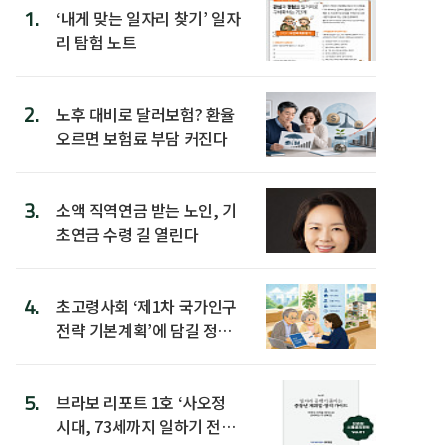
1.
‘내게 맞는 일자리 찾기’ 일자
리 탐험 노트
2.
노후 대비로 달러보험? 환율
오르면 보험료 부담 커진다
3.
소액 직역연금 받는 노인, 기
초연금 수령 길 열린다
4.
초고령사회 ‘제1차 국가인구
전략 기본계획’에 담길 정책
은
5.
브라보 리포트 1호 ‘사오정
시대, 73세까지 일하기 전략’