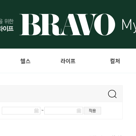
헬스
라이프
컬처
~
적용