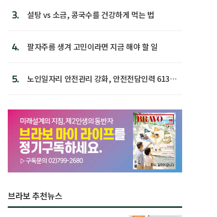
3.
설탕 vs 소금, 콩국수를 건강하게 먹는 법
4.
팔자주름 생겨 고민이라면 지금 해야 할 일
5.
노인일자리 안전관리 강화, 안전전담인력 613명
첫 배치
브라보 추천뉴스