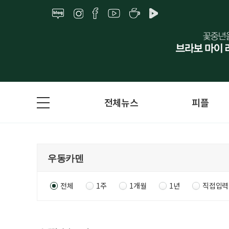
전체뉴스
피플
전체
1주
1개월
1년
직접입력