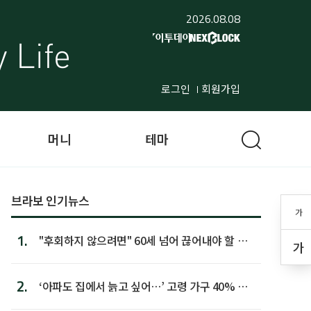
2026.08.08
로그인
회원가입
머니
테마
브라보 인기뉴스
가
1.
"후회하지 않으려면" 60세 넘어 끊어내야 할 사
가
람 1위
2.
‘아파도 집에서 늙고 싶어…’ 고령 가구 40% 노
후 주택이라 어...