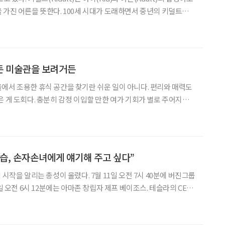
 가진 어른을 뜻한다. 100세 시대가 도래하면서 중년의 키덜트가
화 전반에서 주류로 떠오른 중년 키덜트의 파급력과 그 이유를 짚어
 교수는 저서 ‘트렌드 코리아 20
든 미술관을 보려거든
에서 조용한 휴식 공간을 찾기란 쉬운 일이 아니다. 편리와 매력도
은 게 도회다. 충분히 감정 이입할 만한 여가 기회가 별로 주어지지
병을 쓰러뜨리는 걸로 위안을 삼는 게 고작이다. 대도시에 산다는 건
재미있는 곳이 없을까? 기대어 쉴 만한 언덕이 없을까
습, 손자손녀에게 얘기해 주고 싶다”
 시작을 알리는 총성이 울렸다. 7월 11일 오전 7시 40분에 버진그룹
0일 오전 6시 12분에는 아마존 창립자 제프 베이조스. 테슬라의 CEO
탐사용 우주선 ‘스타십’을 개발해 그 뒤를 쫓고 있다. 앞다투어 우주
님’들은 로망으로 존재하던