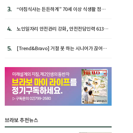
3.
“아침식사는 든든하게” 70세 이상 식생활 점수
가장 높아
4.
노인일자리 안전관리 강화, 안전전담인력 613명
첫 배치
5.
[Trend&Bravo] 거절 못 하는 시니어가 끊어야
할 행동 5
브라보 추천뉴스