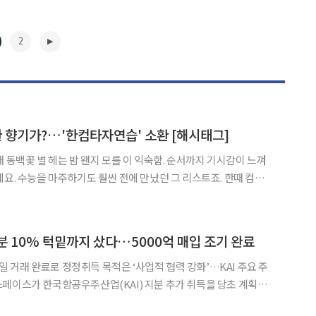
2
한 향기가?…'한컴타자연습' 소환 [해시태그]
 모를 이 익숙함. 순서까지 기시감이 느껴
데요. 수능을 마주하기도 훨씬 전에 만났던 그 리스트죠. 한때 컴퓨터
‘한컴타자연습’인데요. 이 ‘한컴타자’가 한 판타지 게임을 통해 다시
 검과 마법이 오가는 판타지 세계에 키보드가 무기로 등
▶
지분 10% 턱밑까지 샀다…5000억 매입 조기 완료
 8일 거래 완료로 정정취득 목적은 ‘사업적 협력 강화’…KAI 주요 주
I와의 사업적 협력 강화를 목적으로 5000억원에 가까운 자금을 투