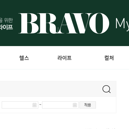
헬스
라이프
컬처
~
적용