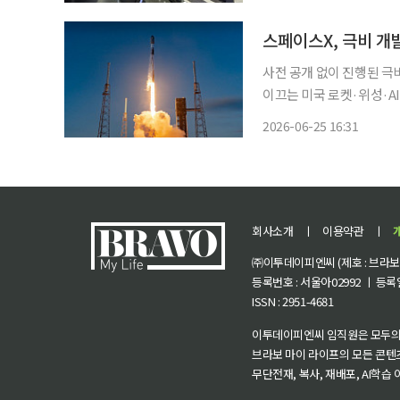
스페이스X, 극비 개
사전 공개 없이 진행된 극비 프
이끄는 미국 로켓·위성·AI 
시험 비행을 극비리에 완료했다. 25일 니혼게이자이신문에 따르면 스페이
2026-06-25 16:31
남부 플로리다주 케이프커
회사소개
ㅣ
이용약관
ㅣ
㈜이투데이피엔씨 (제호 : 브라보 마
등록번호 : 서울아02992 ㅣ 등록일자
ISSN : 2951-4681
이투데이피엔씨 임직원은 모두의
브라보 마이 라이프의 모든 콘텐
무단전재, 복사, 재배포, AI학습