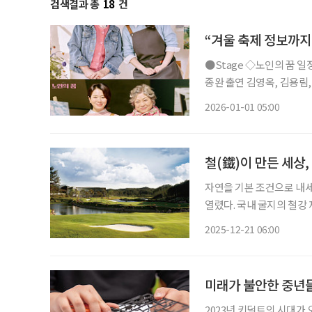
검색결과 총
18
건
“겨울 축제 정보까지
●Stage ◇노인의 꿈 일정 1월 9일 ~ 3월 22일 장소 LG아트센터 서울 U+ 스테이지 연출 성
종완 출연 김영옥, 김용림, 손숙, 하희라, 이일화, 신은정 등 연극 ‘노인의 꿈’은 작은 미술학원
을 운영하는 봄희가 자신의
2026-01-01 05:00
며 시작한다. 작품은 노년
철(鐵)이 만든 세상
자연을 기본 조건으로 내세
열렸다. 국내 굴지의 철강
(Cynthia Dye Mcgrey)
2025-12-21 06:00
부 지역 골프장의 메카로 
미래가 불안한 중년
2023년 키덜트의 시대가 오