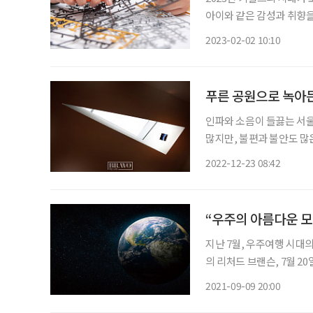
아이와 같은 감성과 취향을
늘어나고 있다. 사회와 문
2023-02-02 10:10
봤다. 김난도 서울대학교
푸른 공원으로 녹아
인파와 소음이 들끓는 서울
많지만, 불편과 불안도 많
않는다. 주점에 앉아 소주
2022-12-23 08:42
사실 부담스럽다. 뭐 좀 
“우주의 아름다운 모
지난 7월, 우주여행 시대의
의 리처드 브랜슨, 7월 2
일론 머스크가 달과 화성 
2021-09-09 20:00
로 떠나는 나이 든 ‘회장