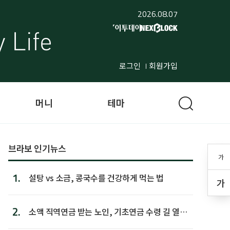
2026.08.07
로그인
회원가입
머니
테마
브라보 인기뉴스
가
1.
설탕 vs 소금, 콩국수를 건강하게 먹는 법
가
2.
소액 직역연금 받는 노인, 기초연금 수령 길 열린
다