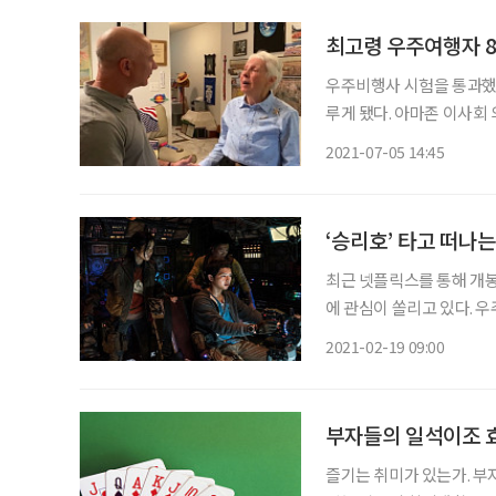
최고령 우주여행자 82
우주비행사 시험을 통과했지
루게 됐다. 아마존 이사회
한 것이다. 제프 베이조스가 소유한 우주탐사기업 블루오리진은 미국에서 1일(현지 시간) “월
2021-07-05 14:45
리 펑크가 이달 20일 명
‘승리호’ 타고 떠나
최근 넷플릭스를 통해 개봉
에 관심이 쏠리고 있다. 
비로움, 자연에 대한 압도
2021-02-19 09:00
극장에서는 넷플릭스 스트리
부자들의 일석이조 
즐기는 취미가 있는가. 부자