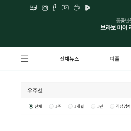
전체뉴스
피플
전체
1주
1개월
1년
직접입력