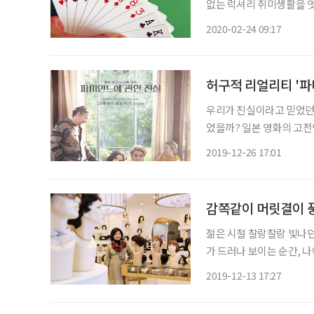
없는 럭셔리 취미생활을 엿봤다. 브리지 게임에 빠진 슈퍼리치 한국 사람에
게임이 화투라면 외국에서는
2020-02-24 09:17
허구적 리얼리티 '파
우리가 진실이라고 믿었던
었을까? 일본 영화의 고전
는 설정을 통해 우리의 
2019-12-26 17:01
신의 기억을 진실이라고 믿
감쪽같이 머릿결이 
젊은 시절 찰랑찰랑 빛나
가 드러나 보이는 순간, 
구나 좀 더 볼륨 있고 세
2019-12-13 17:27