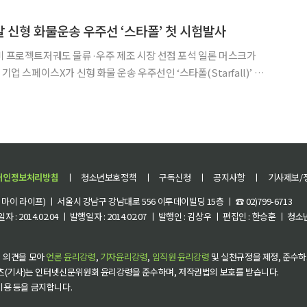
입하며 항공우주 분야 영향력을 확대하는 모습이다. 한화에어로스페이스는 8일
발 신형 화물운송 우주선 ‘스타폴’ 첫 시험발사
로젝트저궤도 물류·우주 제조 시장 선점 포석 일론 머스크가
기업 스페이스X가 신형 화물 운송 우주선인 ‘스타폴(Starfall)’ 첫
스X는 23일 미국
내버럴 우주군 기지에서 팰컨9에 스타폴 시험
개인정보처리방침
ㅣ
청소년보호정책
ㅣ
구독신청
ㅣ
공지사항
ㅣ
기사제보/
이 라이프) ㅣ 서울시 강남구 강남대로 556 이투데이빌딩 15층 ㅣ ☎ 02)799-6713
 : 2014.02.04 ㅣ 발행일자 : 2014.02.07 ㅣ 발행인 : 김상우 ㅣ 편집인 : 한승훈 ㅣ
 의견을 모아
언론 윤리강령
,
기자윤리강령
,
임직원 윤리강령
및 실천규정을 제정, 준수하
츠(기사)는 인터넷신문위원회 윤리강령을 준수하며, 저작권법의 보호를 받습니다.
 이용 등을 금지합니다.