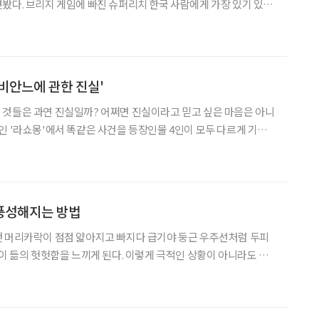
게 가장 있기 있는
 트럼프 카드로 즐기는 브리지 게임(이하 브리지)이 인기다. 우리
에게는 생소하지만 130여 개국 4000만 명이 이 게임에 열광한다. ‘
비안느에 관한 진실'
 것들은 과연 진실일까? 어쩌면 진실이라고 믿고 싶은 마음은 아니
인 '라쇼몽'에서 똑같은 사건을 등장인물 4인이 모두 다르게 기억하
기억이라는 것이 얼마나 허약한지를 보았으면서도 우리는 여전히 자
는다. 그렇다면 진실은 어디에 있는가? 아니 진실이라는 것이
풍성해지는 방법
던 머리카락이 점점 얇아지고 빠지다 급기야 둥근 우주선처럼 두피
나이 듦의 헛헛함을 느끼게 된다. 이렇게 극적인 상황이 아니라도 누
련된 머리모양을 하고 싶기 마련. 생각은 있는데 실천으로 옮기지 못하
는 우리 세대를 위해 잠시나마 체험을 해보았다. 가발 한번 써보시렵니까? “가발