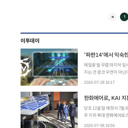
1
이투데이
'파판14'에서 익숙
메밀꽃 필 무렵 마지막 잎새 동백꽃 별 헤는 밤 왠지
지는 건 결코 우연이 아닌
과목 수행평가의 큰 관문 
2026-07-28 16:17
소환됐습니다.
◀
한화에어로, KAI 
당초 12월 말 예정서 7월
주 지위 확대 한화에어로스페이스가 한국항공우주산업(KAI) 지분 추가 취득을 당초 계획보
다 앞당겨 마무리했다. KA
2026-07-08 16:56