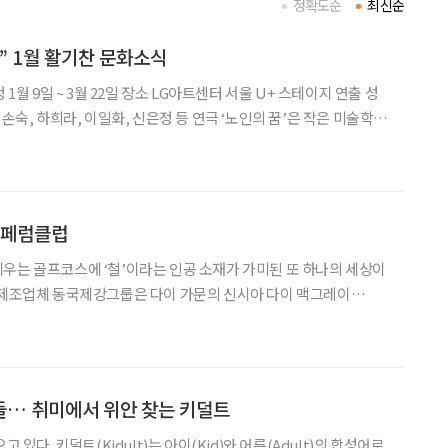
정확도순
최신순
” 1월 활기찬 문화소식
 영정사진을 직접 그리고 싶다며 찾아온 힙한 할머니 춘애를 만나
뿐만 아니라 전 세대를
, 페럼클럽
우는 골프코스에 ‘철’이라는 인공 소재가 가미된 또 하나의 세상이
 제조업체 동국제강그룹은 다이 가문의 신시아 다이 맥그레이
와 손잡고 자연 속 묵직한 토너먼트 코스를 완성했다. 2014년 경기 남
불리는 여주 자락에 독기 품은 강렬한 골
들… 취미에서 위안 찾는 키덜트
고 있다. 키덜트(Kidult)는 아이(Kid)와 어른(Adult)의 합성어로