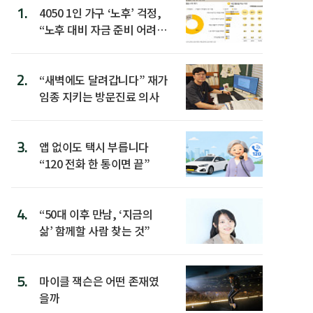
1.
4050 1인 가구 ‘노후’ 걱정,
“노후 대비 자금 준비 어려
워”
2.
“새벽에도 달려갑니다” 재가
임종 지키는 방문진료 의사
3.
앱 없이도 택시 부릅니다
“120 전화 한 통이면 끝”
4.
“50대 이후 만남, ‘지금의
삶’ 함께할 사람 찾는 것”
5.
마이클 잭슨은 어떤 존재였
을까