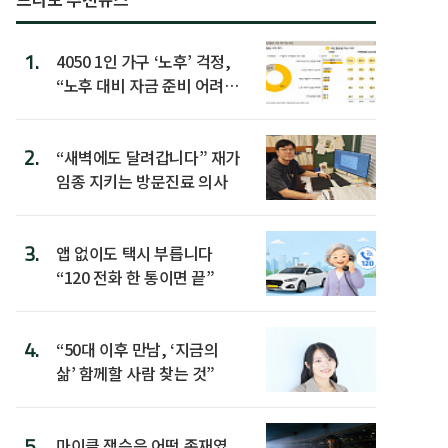
1.
4050 1인 가구 ‘노후’ 걱정,
“노후 대비 자금 준비 어려
워”
2.
“새벽에도 달려갑니다” 재가
임종 지키는 방문진료 의사
3.
앱 없이도 택시 부릅니다
“120 전화 한 통이면 끝”
4.
“50대 이후 만남, ‘지금의
삶’ 함께할 사람 찾는 것”
5.
마이클 잭슨은 어떤 존재였