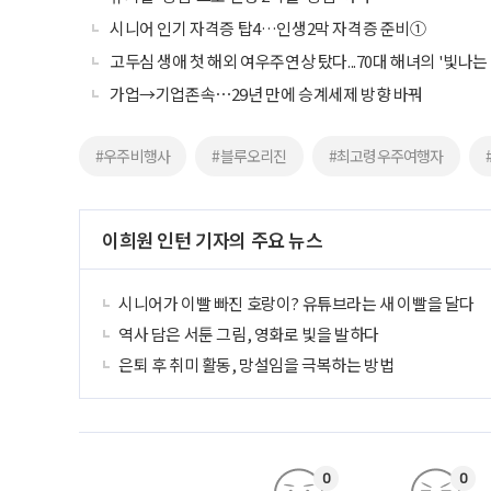
시니어 인기 자격증 탑4…인생2막 자격증 준비①
고두심 생애 첫 해외 여우주연상 탔다...70대 해녀의 '빛나는
가업→기업존속⋯29년 만에 승계세제 방향 바꿔
#우주비행사
#블루오리진
#최고령우주여행자
이희원 인턴 기자의 주요 뉴스
시니어가 이빨 빠진 호랑이? 유튜브라는 새 이빨을 달다
역사 담은 서툰 그림, 영화로 빛을 발하다
은퇴 후 취미 활동, 망설임을 극복하는 방법
0
0