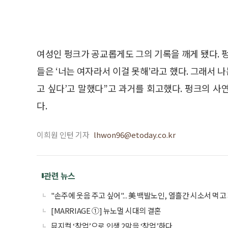
여성인 펑크가 공교롭게도 그의 기록을 깨게 됐다. 
들은 ‘너는 여자라서 이걸 못해’라고 했다. 그래서 나
고 싶다’고 말했다”고 과거를 회고했다. 펑크의 사
다.
이희원 인턴 기자
lhwon96@etoday.co.kr
관련 뉴스
"손주에 웃음 주고 싶어"... 美 백발노인, 열흘간 시소서 먹고
[MARRIAGE ①] 뉴노멀 시대의 결혼
뮤지컬 ‘창업’으로 인생 2막을 ‘창업’하다