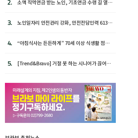
2.
소액 직역연금 받는 노인, 기초연금 수령 길 열린
다
3.
노인일자리 안전관리 강화, 안전전담인력 613명
첫 배치
4.
“아침식사는 든든하게” 70세 이상 식생활 점수
가장 높아
5.
[Trend&Bravo] 거절 못 하는 시니어가 끊어야
할 행동 5
브라보 추천뉴스