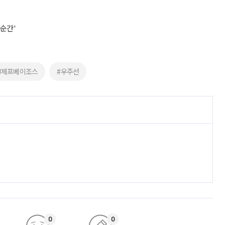
 순간'
#제프베이조스
#우주선
0
0