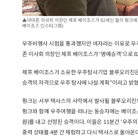
▲아마존 의사회 의장인 제프 베이조스가 82세인 월리 펑크에게
베이조스 인스타그램)
우주비행사 시험을 통과했지만 여자라는 이유로 우주선
존 이사회 의장인 제프 베이조스가 ‘명예승객’으로 8
제프 베이조스가 소유한 우주탐사기업 블루오리진은 미
승객의 자격으로 우주 탐사에 나설 계획”이라고 밝혔
펑크는 서부 텍사스의 사막에서 발사될 블루오리진의
펑크와 함께 우주여행을 떠나는 동승자에는 베이조스와
원)를 내고 선정된 승객이다. 이들은 11분간 ‘우주
중력 상태를 4분 간 체험하고 다시 텍사스로 돌아온다