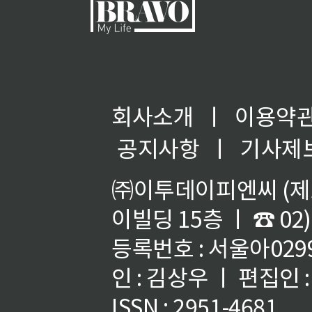
회사소개
ㅣ
이용약
공지사항
ㅣ
기사제
㈜이투데이피엔씨 (제호
이빌딩 15층 ㅣ ☎ 02)
등록번호 : 서울아02992
인 : 김상우 ㅣ 편집인
ISSN : 2951-4681