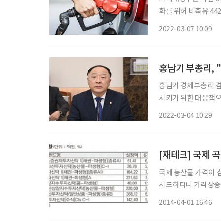
화를 위해 비축유 442만 배럴
국들은 국제유가 안정
2022-03-07 10:09
홍남기 부총리, 
홍남기 경제부총리 겸
시키기 위한 대응책
며 업계 관계자들에게 물가 안정 협조를
2022-03-04 10:29
소득을 감소시켜 민생
[재테크] 국제 
국제 농산물 가격이 
시도하더니 가격상승세
악화와 우크라이나 사
2014-04-01 16:46
에서 농산물 펀드에 관심을 가져볼