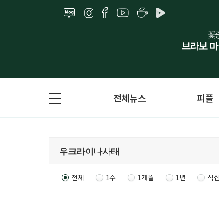
전체뉴스
피플
전체
1주
1개월
1년
직