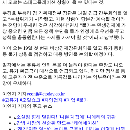
서 오르는 스태그플레이션 상황이 올 수 있다는 것.
추경호 부총리 겸 기획재정부 장관은 14일 긴급 간부회의를 열
고 “복합위기가 시작됐고, 이런 상황이 당분간 계속될 것이라
는 전망이 우세한 것은 심각하다”면서 “물가는 민생경제에 가
장 중요한 만큼 모든 정책 수단을 물가 안정에 최우선을 두고
정책을 총동원한다는 자세를 가져야 할 것”이라고 당부했다.
이어 오는 19일 첫 번째 비상경제장관회의를 열고 유가 동향
등 물가 상황을 점검하고 대응 방안을 논의할 예정이다.
일각에서는 유류세 인하 폭을 더 늘려야 한다는 주장도 나오
고, 유가 환급금이 대책으로 언급되고 있다. 하지만 정책을 통
해 고유가 이전 수준으로 기름값을 내리기는 역부족이라는 전
망이 우세하다.
이연지 기자
yeonji@etoday.co.kr
#고유가
#오일쇼크
#자영업자
#폐업
#물가
이연지 기자의 주요 뉴스
⌞
소실점 향해 달린다! ‘나쁜 계집애’ 나애리의 귀환
⌞
간병 시장의 선순환 만드는 ‘케어네이션’
⌞
‘전기’처럼 일상에 녹아들 금융AI, 미래는 어떻게 바뀔