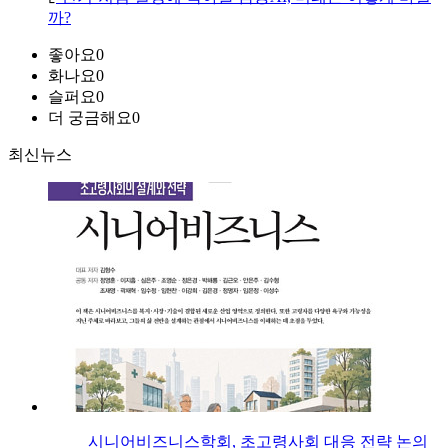
까?
좋아요
0
화나요
0
슬퍼요
0
더 궁금해요
0
최신뉴스
시니어비즈니스학회, 초고령사회 대응 전략 논의