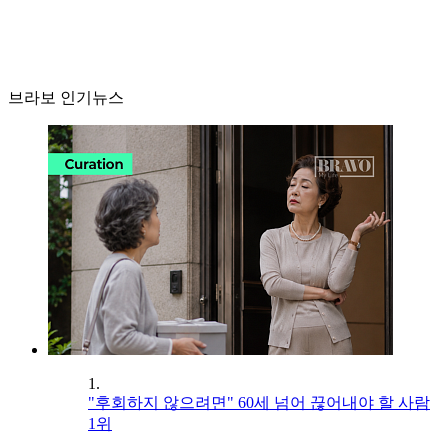
브라보 인기뉴스
1.
"후회하지 않으려면" 60세 넘어 끊어내야 할 사람
1위