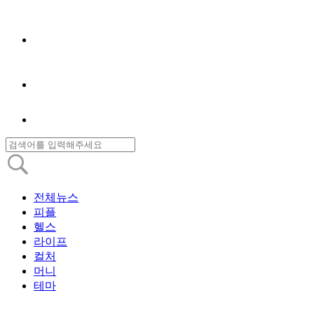
전체뉴스
피플
헬스
라이프
컬처
머니
테마