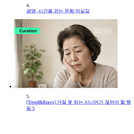
4.
광명, 시간을 걷는 문화 마실길
5.
[Trend&Bravo] 거절 못 하는 시니어가 끊어야 할 행
동 5