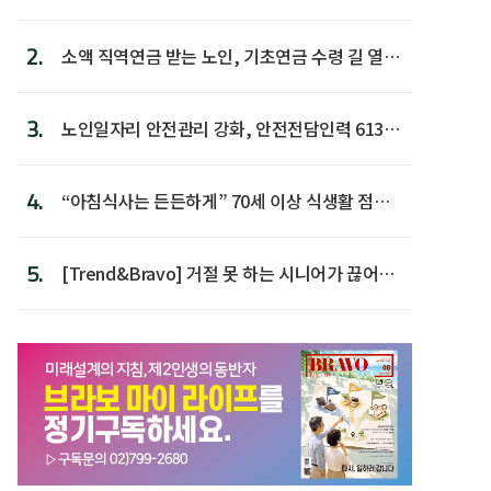
2.
소액 직역연금 받는 노인, 기초연금 수령 길 열린
다
3.
노인일자리 안전관리 강화, 안전전담인력 613명
첫 배치
4.
“아침식사는 든든하게” 70세 이상 식생활 점수
가장 높아
5.
[Trend&Bravo] 거절 못 하는 시니어가 끊어야
할 행동 5