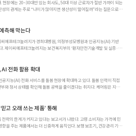
 현장에는 20~30대만 있는 회사도, 50대 이상 근로자가 절반 가까이 되는
산성의 관계는 주로 “나이가 많아지면 생산성이 떨어질까”라는 질문으로
 조금 다르게 던진다. 중요한 것은 ‘고령자가 많으냐 적으냐’가 아니라, ‘여
 작동하느냐’다. 산업연구원이 2026년 4월 발간한 연구자료 ‘고령화 시대
 생산성 간 관계 연구’는 산업과 기업 데이터를 바탕으
 예측해 막는다
이씨에프테크놀러지가 경희대병원, 의정부성모병원과 인공지능(AI) 기반
한다. 제이씨에프테크놀러지는 보건복지부의 ‘환자안전기술개발 및 실증·확
솔루션 기술개발 분야 연구과제에 공동연구기관으로 참여한다고 2일 밝혔다.
 과제가 최종 선정됐으며, 경희대병원 의료기술협력단을 중심으로 5년간 총
다. 연구 목표는 다기관 임상데이터와 생체신호, 센서 정보를 결합해 병원
 AI 전화 활용 확대
공지능(AI) 전화 서비스를 돌봄 현장에 확대하고 있다. 돌봄 인력이 직접
부와 정서 상태를 확인해 돌봄 공백을 줄이겠다는 취지다. 케어링은 지난
사 예방 안부 전화 서비스 추진을 위한 업무협약을 맺었다고 밝혔다. 양사는
돌봄’을 활용해 가스요금 장기 체납 고객 가운데 고독사 위험군을 선별하고, 정
인하는 방안을 추진한다. AI마음돌봄은 AI가 어르신에게 전화를
 ‘믿고 오래 쓰는 제품’ 통해
 전략의 한계가 커지고 있다는 보고서가 나왔다. 고령 소비자는 가격에 민
영향을 주는 제품에서는 더 신중하게 움직인다. 보행 보조기, 건강관리 기
돌봄 서비스처럼 한 번의 구매 실패가 안전 문제나 생활 불편으로 이어질 수 있