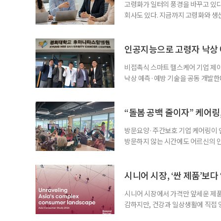
고령화가 일터의 풍경을 바꾸고 있다.
회사도 있다. 지금까지 고령화와 생
다뤄졌다. 그러나 최근 연구는 질문을
러 세대가 함께 일하는 구조가 어떻게
연령다양성(Age Diversity)과
인공지능으로 고령자 낙상
비접촉식 스마트 헬스케어 기업 제
낙상 예측·예방 기술을 공동 개발
산 사업’ 중 낙상 예측·예방 통합
이번 과제는 19개 연구팀 중 2개
24억5000만 원의 연구비가 지원된
“돌봄 공백 줄이자” 케어링,
내 환자
방문요양·주간보호 기업 케어링이 인
방문하지 않는 시간에도 어르신의 안
13일 서울도시가스와 AI 기반 고독
케어링의 AI 전화 서비스 ‘AI마음
기적인 전화 통화로 이상 징후를 확
시니어 시장, ‘싼 제품’보다
시니어 시장에서 가격만 앞세운 제품
감하지만, 건강과 일상생활에 직접 
기, 기능성 식품, 생활편의 용품, 