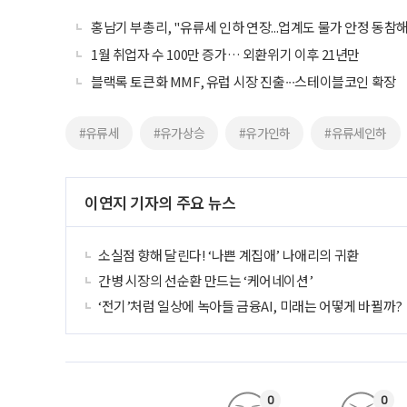
홍남기 부총리, "유류세 인하 연장...업계도 물가 안정 동참
1월 취업자 수 100만 증가… 외환위기 이후 21년만
블랙록 토큰화 MMF, 유럽 시장 진출∙∙∙스테이블코인 확장
#유류세
#유가상승
#유가인하
#유류세인하
이연지 기자의 주요 뉴스
소실점 향해 달린다! ‘나쁜 계집애’ 나애리의 귀환
간병 시장의 선순환 만드는 ‘케어네이션’
‘전기’처럼 일상에 녹아들 금융AI, 미래는 어떻게 바뀔까?
0
0