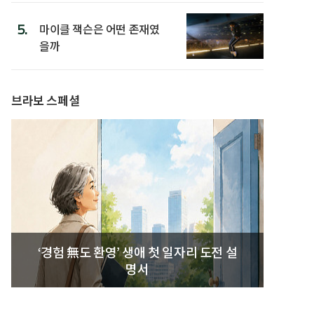
5.
마이클 잭슨은 어떤 존재였
을까
브라보 스페셜
‘경험 無도 환영’ 생애 첫 일자리 도전 설
명서