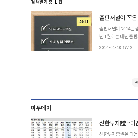
검색결과 총
1
건
출판저널이 꼽은 
출판저널이 2014년 
년 1월호는 내년 출판계
Use)·SNS를 4개의 키워드로 제시했다. ◇
2014-01-10 17:42
과목으로 지정됨에 따
이투데이
신한투자證 “디앤
신한투자증권은 디앤씨