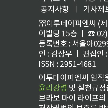
공지사항
ㅣ
기사제
㈜이투데이피엔씨 (제호
이빌딩 15층 ㅣ ☎ 02)
등록번호 : 서울아02992
인 : 김상우 ㅣ 편집인
ISSN : 2951-4681
이투데이피엔씨 임직원
윤리강령
및 실천규정을
브라보 마이 라이프의
저작권법의 보호를 받