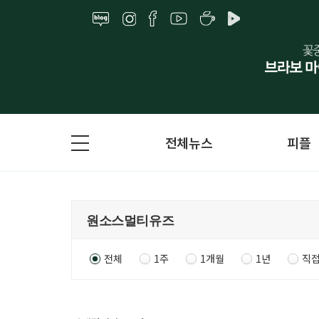
전체뉴스
피플
전체
1주
1개월
1년
직