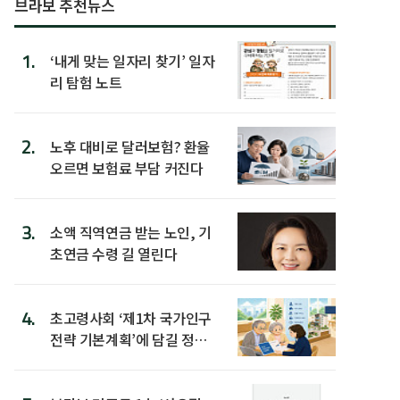
브라보 추천뉴스
1.
‘내게 맞는 일자리 찾기’ 일자
리 탐험 노트
2.
노후 대비로 달러보험? 환율
오르면 보험료 부담 커진다
3.
소액 직역연금 받는 노인, 기
초연금 수령 길 열린다
4.
초고령사회 ‘제1차 국가인구
전략 기본계획’에 담길 정책
은