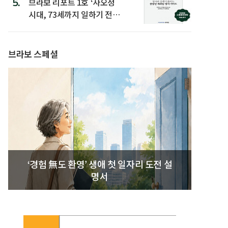
5.
브라보 리포트 1호 ‘사오정
시대, 73세까지 일하기 전략’
발간
브라보 스페셜
‘경험 無도 환영’ 생애 첫 일자리 도전 설
명서