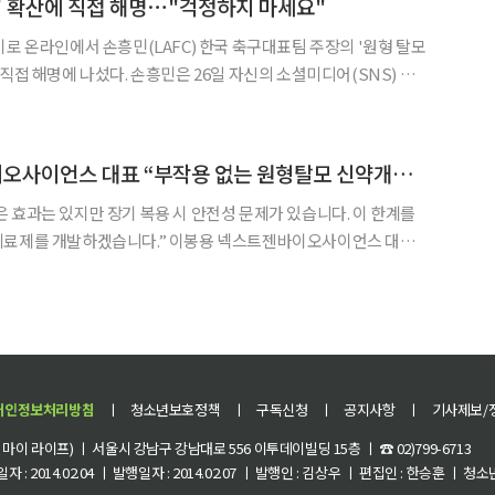
' 확산에 직접 해명⋯"걱정하지 마세요"
기로 온라인에서 손흥민(LAFC) 한국 축구대표팀 주장의 '원형 탈모
민은 26일 자신의 소셜미디어(SNS) 인스
 함께 "원형 탈모 아니에요. 걱정하지 마세요"라는 글을 올렸다. 이
어 "스트레스 받을 일 없는데, 월드컵 때 봬요"라고 덧붙였다. 앞서
이봉용 넥스트젠바이오사이언스 대표 “부작용 없는 원형탈모 신약개발”[바이오포럼 2026]
 효과는 있지만 장기 복용 시 안전성 문제가 있습니다. 이 한계를
니다.” 이봉용 넥스트젠바이오사이언스 대표
KI타워에서 열린 ‘2026 이투데이 K-제약바이오포럼’에서 원형탈모
(프로젝트명 NXC736) 개발 현황을 소개하며 “기존 야누스키
개인정보처리방침
ㅣ
청소년보호정책
ㅣ
구독신청
ㅣ
공지사항
ㅣ
기사제보/
이 라이프) ㅣ 서울시 강남구 강남대로 556 이투데이빌딩 15층 ㅣ ☎ 02)799-6713
 : 2014.02.04 ㅣ 발행일자 : 2014.02.07 ㅣ 발행인 : 김상우 ㅣ 편집인 : 한승훈 ㅣ