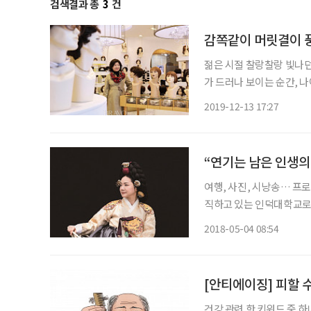
검색결과 총
3
건
감쪽같이 머릿결이 
젊은 시절 찰랑찰랑 빛나
가 드러나 보이는 순간, 
구나 좀 더 볼륨 있고 세
2019-12-13 17:27
“연기는 남은 인생의
여행, 사진, 시낭송… 프
직하고 있는 인덕대학교로 
번의 약속시간과 장소를 조
2018-05-04 08:54
에 처음 일정을 잡았다고 
[안티에이징] 피할 수
건강 관련 핫 키워드 중 