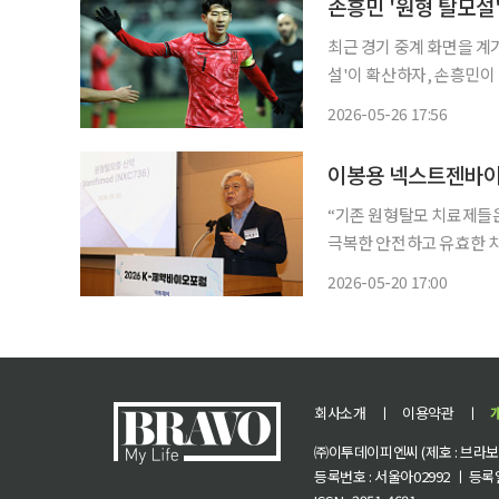
손흥민 '원형 탈모설
최근 경기 중계 화면을 계
설'이 확산하자, 손흥민이 직접 해명에 나섰다. 손흥
타그램에 밝게 웃는 사진과
2026-05-26 17:56
“기존 원형탈모 치료제들은
극복한 안전하고 유효한 치료제를 개발하겠습
는 20일 서울 영등포구 F
2026-05-20 17:00
치료제 ‘보니피모드‘
회사소개
ㅣ
이용약관
ㅣ
㈜이투데이피엔씨 (제호 : 브라보 마
등록번호 : 서울아02992 ㅣ 등록일자