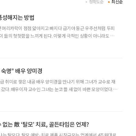
정확도순
최신순
풍성해지는 방법
던 머리카락이 점점 얇아지고 빠지다 급기야 둥근 우주선처럼 두피
나이 듦의 헛헛함을 느끼게 된다. 이렇게 극적인 상황이 아니라도 누
련된 머리모양을 하고 싶기 마련. 생각은 있는데 실천으로 옮기지 못하
는 우리 세대를 위해 잠시나마 체험을 해보았다. 가발 한번 써보시렵니까? “가발
 숙명” 배우 양미경
로급 취미로 쌓은 내공 배우 양미경을 만나기 위해 그녀가 교수로 재
갔다. 배우이자 교수인 그녀는 눈코 뜰 새 없이 바쁜 모양이었다. 몇
정해가며 어렵게 만났다. 게다가 그녀는 인터뷰를 싫어해서 8년 만
한다. 이봉규로서는 행운을 잡은 것이었기에 기쁜 마음으로
 없는 敵 ‘탈모’ 치료, 골든타임은 언제?
하나는 탈모다. 탈모 예방·치료 제품 시장규모는 업계에서 4조원대로