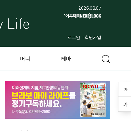
2026.08.07
로그인
회원가입
머니
테마
가
가