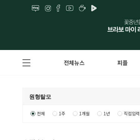
전체뉴스
피플
전체
1주
1개월
1년
직접입력