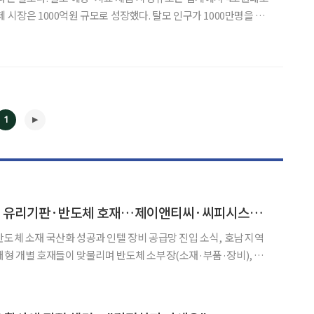
 시장은 1000억원 규모로 성장했다. 탈모 인구가 1000만명을 돌
스가 된 지 오래다. 돈이 몰리다 보니 병원뿐만 아니라 한의원, 미
며 업계에 뛰어들었고, 대기업들도 기능성 샴푸를 들고
1
◀
▶
[급등락주 짚어보기] 유리기판·반도체 호재…제이앤티씨·씨피시스템 등 '上'
반도체 소재 국산화 성공과 인텔 장비 공급망 진입 소식, 호남 지역
대형 개별 호재들이 맞물리며 반도체 소부장(소재·부품·장비), 에
 중심으로 강력한 매수세가 유입됐다. 확실한 모멘텀을 확보한 종목
들이 대거 가격제한폭까지 치솟으며 시장의 상승 동력을 주도했다. 19일 한국거래소