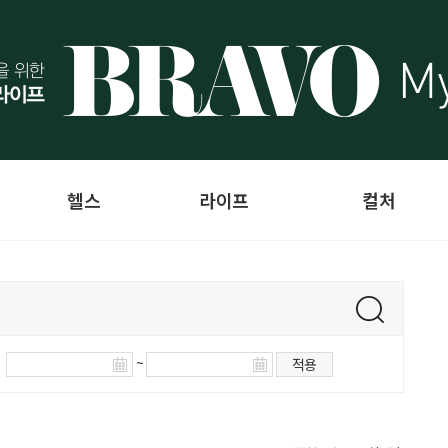
헬스
라이프
컬처
~
적용