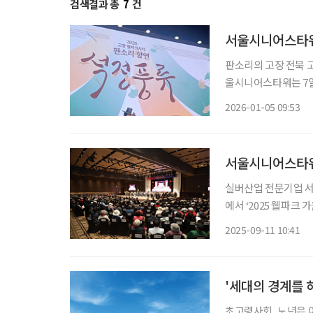
검색결과 총
7
건
서울시니어스타워,
판소리의 고장 전북 고
울시니어스타워는 7일
풍류’를 시작한다고 
2026-01-05 09:53
서울시니어스타워,
실버산업 전문기업 서
에서 ‘2025 웰파크
는 슬로건 아래, 강
2025-09-11 10:41
다. ‘장수학 콘서트
'세대의 경계를 
초고령사회, 노년은 이제 ‘여생을 보내는 시기’가 아닌 ‘새로운 삶을 설계하는 