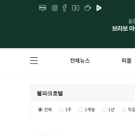
전체뉴스
피플
전체
1주
1개월
1년
직