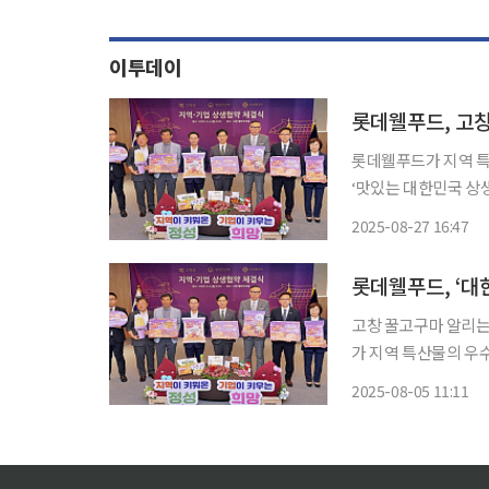
이투데이
롯데웰푸드, 고창
롯데웰푸드가 지역 특
‘맛있는 대한민국 상생
고구마’를 알리는 데 앞장선다. 롯데웰푸드는 최근 고창군 웰파
2025-08-27 16:47
창군과 ‘지역 상생발
롯데웰푸드, ‘대
고창 꿀고구마 알리는 대
가 지역 특산물의 우
민국 상생 로드’의 두 번째
2025-08-05 11:11
전북특별자치도 고창군