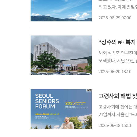
되고 있다. 이에 발맞춰 
Community, 은
2025-08-29 07:00
여가를 통합적으로 누
“장수의료·복지
해외 석박학 연구진이 
모색했다. 지난 19일 전북 고창 웰파크호텔 컨벤션홀에서 개최한 ‘제1회 서울시니어스포
럼’이 20일 본격적인 일정
2025-06-20 18:10
라는 주제 아래 국내
고령사회 해법 
고령사회에 접어든 대한민국
21일까지 사흘간 ‘노후의 삶과 비전(Life and Vision in Later Life)’을 주제로 전북고창 웰파
크호텔 컨벤션홀에서 ‘제1회 
2025-06-18 15:11
최하고, 김정배 휘문