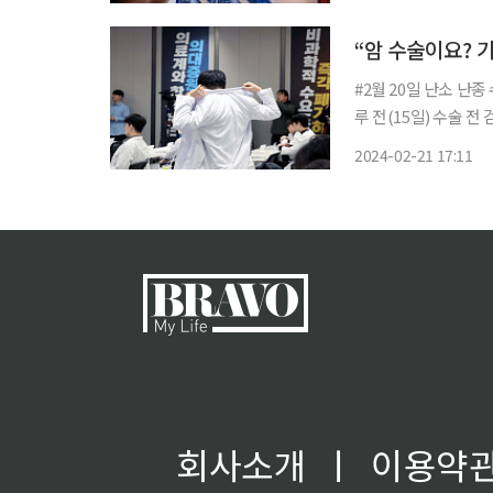
했다. 홍 국장은
#2월 20일 난소 난
루 전(15일) 수술 전
자”고 말했다. 갑작
2024-02-21 17:11
병원 측은 한 달 후로
회사소개
ㅣ
이용약