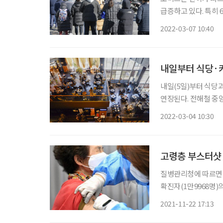
급증하고 있다. 특히 
고 있어 이들을 위한 집중 관리 필
2022-03-07 10:40
르면, 지난 4일 집계
내일부터 식당·카
내일(5일)부터 식당과
연장된다. 전해철 중앙재난안전대책본부(중대본) 2차장(행정안전부 장관)은 4일 중대본 모
두발언을 통해 “고심 
2022-03-04 10:30
의 영업시간을 내일(
고령층 부스터샷
질병관리청에 따르면 최
확진자(1만9968명)의
이상 증가한 수치다. 
2021-11-22 17:13
88%에서 95%로 올