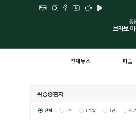
전체뉴스
피플
전체
1주
1개월
1년
직