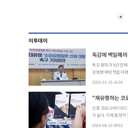
이투데이
독감에 백일해까
독감 환자가 8년 만
감염병 예방책을 마련하라고 정부에 촉구했
의실에서 기자회견을 열
2025-01-15 16:30
통계에 따르면 최근 
중적
신종 코로나바이러스 
가 높다. 이에 홍정
의 비슷한 증상을 보
2024-08-13 09:52