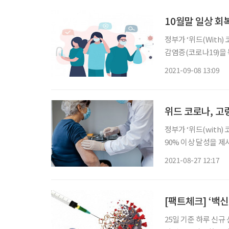
10월말 일상 회
정부가 ‘위드(With
감염증(코로나19)을
를 담고 있다. 정은경 질병관리청장은 7일 열린 국회 예산결산특별위원회 전체회의에서 “위
2021-09-08 13:09
드 코로나의 적용 시기
위드 코로나, 고
정부가 ‘위드(with
90% 이상 달성을 제
해, 일상과 방역을 병행하는 방역 체계다. 정은
2021-08-27 12:17
대본) 브리핑에서 “
[팩트체크] ‘백
25일 기준 하루 신규