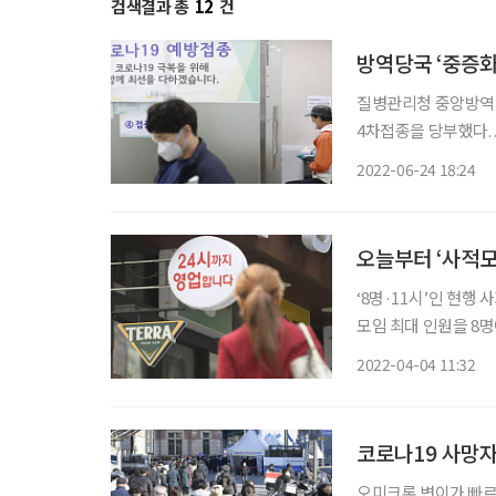
검색결과 총
12
건
방역당국 ‘중증화 
질병관리청 중앙방역대
4차접종을 당부했다.
성이 도사리고 있기 때문이다. 중대본에 따르면 최근 4주간 위중
2022-06-24 18:24
89%가 60세 이상 연
오늘부터 ‘사적모
‘8명·11시’인 현행 사회
모임 최대 인원을 8명
서 12시로 늘린 새 
2022-04-04 11:32
이 정점을 지나 감소
코로나19 사망자
오미크론 변이가 빠르