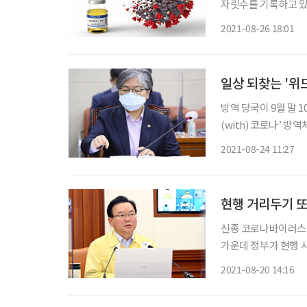
자릿수를 기록하고 있다.
지만 확산세가 계속 이어지고 있는 상황이다
2021-08-26 18:01
례가 잇따라 발생하며
일상 되찾는 '위
방역 당국이 9월 말 
(with) 코로나’ 방역체계를 적극 검토
건복지위원회 전체회의
2021-08-24 11:27
준비 작업, 검토 작업
현행 거리두기 또
신종 코로나바이러스 
가운데 정부가 현행 
일부는 완화했다. 김부겸 국무총리는 20일 정부서울청사에서 열린 코로나19 중앙재난안전
2021-08-20 14:16
대책본부(중대본) 회