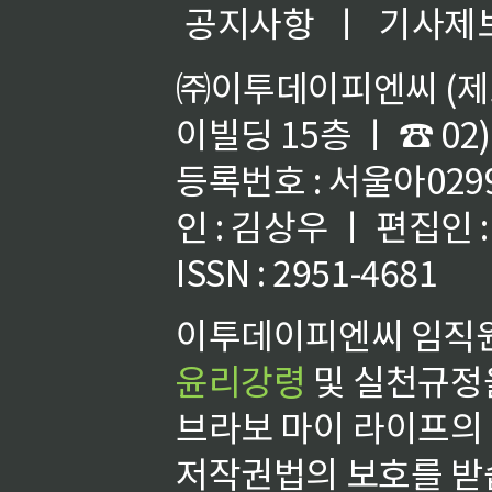
공지사항
ㅣ
기사제
㈜이투데이피엔씨 (제호
이빌딩 15층 ㅣ ☎ 02)
등록번호 : 서울아02992
인 : 김상우 ㅣ 편집인
ISSN : 2951-4681
이투데이피엔씨 임직원
윤리강령
및 실천규정을
브라보 마이 라이프의
저작권법의 보호를 받