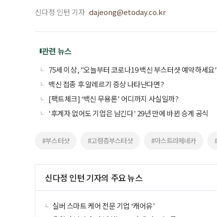
신다정 인턴 기자
dajeong@etoday.co.kr
관련 뉴스
75세 이상, "오늘부터 코로나19 백신 부스터샷 예약하세요
백신 접종 후 알레르기 증상 나타난다면?
[팩트체크] ‘백신 무용론’ 어디까지 사실일까?
'후계자 없어도 기업은 남긴다' 29년 만에 바뀐 승계 공식
#부스터샷
#고령층부스터샷
#아스트라제네카
신다정 인턴 기자의 주요 뉴스
실버 스마트 케어 전문 기업 ‘캐어유’