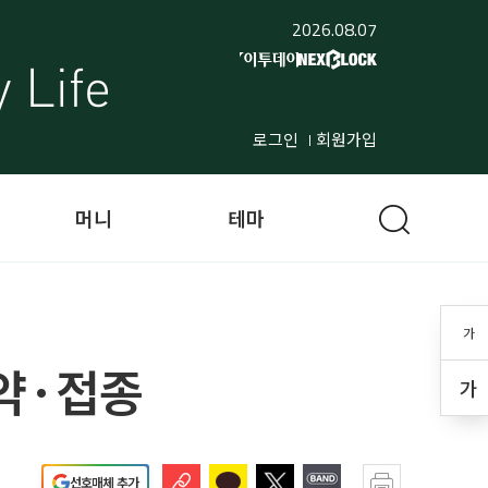
2026.08.07
로그인
회원가입
머니
테마
가
약·접종
가
선호매체 추가