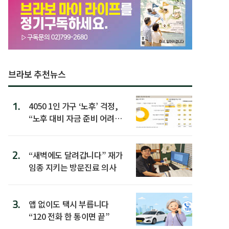
브라보 추천뉴스
1.
4050 1인 가구 ‘노후’ 걱정,
“노후 대비 자금 준비 어려
워”
2.
“새벽에도 달려갑니다” 재가
임종 지키는 방문진료 의사
3.
앱 없이도 택시 부릅니다
“120 전화 한 통이면 끝”