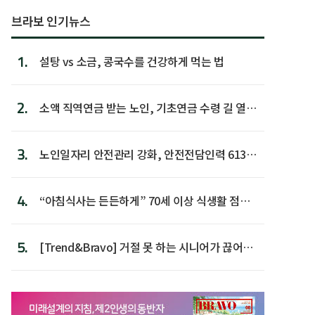
브라보 인기뉴스
1.
설탕 vs 소금, 콩국수를 건강하게 먹는 법
2.
소액 직역연금 받는 노인, 기초연금 수령 길 열린
다
3.
노인일자리 안전관리 강화, 안전전담인력 613명
첫 배치
4.
“아침식사는 든든하게” 70세 이상 식생활 점수
가장 높아
5.
[Trend&Bravo] 거절 못 하는 시니어가 끊어야
할 행동 5