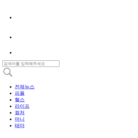
전체뉴스
피플
헬스
라이프
컬처
머니
테마