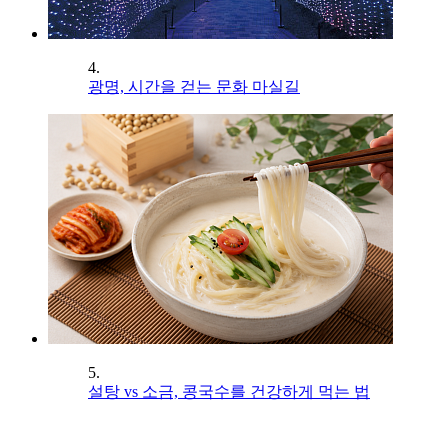
4.
광명, 시간을 걷는 문화 마실길
5.
설탕 vs 소금, 콩국수를 건강하게 먹는 법