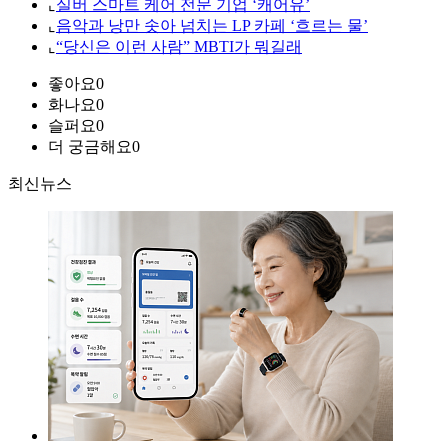
⌞
실버 스마트 케어 전문 기업 ‘캐어유’
⌞
음악과 낭만 솟아 넘치는 LP 카페 ‘흐르는 물’
⌞
“당신은 이런 사람” MBTI가 뭐길래
좋아요
0
화나요
0
슬퍼요
0
더 궁금해요
0
최신뉴스