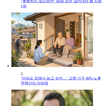
"후회하지 않으려면" 60세 넘어 끊어내야 할 사람
1위
2.
‘아파도 집에서 늙고 싶어…’ 고령 가구 40% 노후
주택이라 어려워