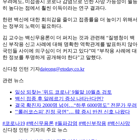
우려에도, 미접종시 코로나 감염으로 인한 사망 가능성이 월등
히 높다는 점에서 훨씬 이득이라는 연구 결과다.
한편 백신에 대한 회의감을 줄이고 접종률을 더 높이기 위해서
는 정부의 노력이 필요하다.
김 교수는 백신무용론이 더 퍼지는 것과 관련해 “질병청이 백
신 부작용 신고 사례에 대해 명확한 역학관계를 발표하지 않아
국민들 사이에 의구심이 더 커지고 있다”며 “부작용 사례에 대
한 정보를 투명하게 공개해야 한다”고 말했다.
신다정 인턴 기자
dajeong@etoday.co.kr
관련 뉴스
일상 되찾는 '위드 코로나' 9월말 10월초 검토
백신 접종 후 알레르기 증상 나타난다면?
결국 확진자 2000명 넘어…“하루 6000명도” 전문가 우려
"'롤러코스피' 진정 국면"… 韓 증시 반전 신호 나왔다
#코로나19
#백신무용론
#돌파감염
#백신부작용
#백신사망
신다정 인턴 기자의 주요 뉴스