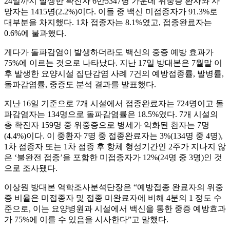
24일까지 발생한 확진자 6만5347명 가운데 위중증 환자와 사
망자는 1415명(2.2%)이다. 이들 중 백신 미접종자가 91.3%로
대부분을 차지했다. 1차 접종자는 8.1%였고, 접종완료자는
0.6%에 불과했다.
게다가 돌파감염이 발생하더라도 백신의 중증 예방 효과가
75%에 이르는 것으로 나타났다. 지난 17일 방대본은 7월말 이
후 발생한 요양시설 집단감염 사례 7건의 예방접종률, 발병률,
돌파감염률, 중증도 분석 결과를 발표했다.
지난 16일 기준으로 7개 시설에서 접종완료자는 724명이고 돌
파감염자는 134명으로 돌파감염률은 18.5%였다. 7개 시설의
총 확진자 159명 중 위중증으로 병세가 악화된 환자는 7명
(4.4%)이다. 이 중환자 7명 중 접종완료자는 3%(134명 중 4명),
1차 접종자 또는 1차 접종 후 항체 형성기간인 2주가 지나지 않
은 ‘불완전 접종’을 포함한 미접종자가 12%(24명 중 3명)인 것
으로 조사됐다.
이상원 방대본 역학조사분석단장은 “예방접종 완료자의 위중
증 비율은 미접종자 및 접종 미완료자에 비해 4분의 1 정도 수
준으로, 이는 요양병원과 시설에서 백신을 통한 중증 예방효과
가 75%에 이를 수 있음을 시사한다”고 말했다.