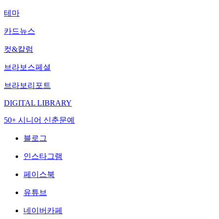
테마
카드뉴스
컷&칼럼
브라보스페셜
브라보리포트
DIGITAL LIBRARY
50+ 시니어 신춘문예
블로그
인스타그램
페이스북
유튜브
네이버카페