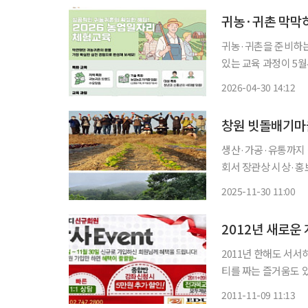
귀농·귀촌 막막
귀농·귀촌을 준비하는
있는 교육 과정이 5
계와 농촌 일자리 전환 기회를 제공하
2026-04-30 14:12
합센터는 귀농·귀촌 
생산·가공·유통까지 
회서 장관상 시상·홍보영상 제작해 확산 귀농·귀
히는 경남 창원 ‘빗
2025-11-30 11:00
을 차지하며 전국 최고
2012년 새로운
2011년 한해도 서
티를 짜는 즐거움도 
할 공부를 알아보는 등 내년을 위한
2011-11-09 11:13
(www.edupd.c