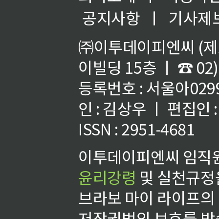
공지사항
ㅣ
기사제
㈜이투데이피엔씨 (제호
이빌딩 15층 ㅣ ☎ 02)
등록번호 : 서울아02992
인 : 김상우 ㅣ 편집인
ISSN : 2951-4681
이투데이피엔씨 임직원
윤리강령
및 실천규정을
브라보 마이 라이프의
저작권법의 보호를 받