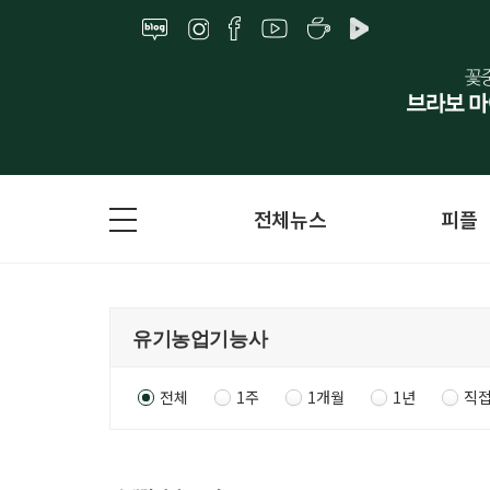
전체뉴스
피플
전체
1주
1개월
1년
직