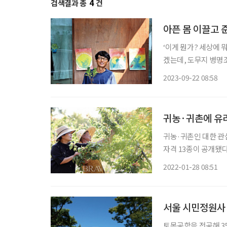
검색결과 총
4
건
아픈 몸 이끌고 
‘이게 뭔가? 세상에 
겠는데, 도무지 병명
없었다. 이 병원 저 
2023-09-22 08:58
조만간 죽음이 방문할
귀농·귀촌에 유리
귀농·귀촌인 대한 관
자격 13종이 공개됐다. 한국산업인력공단은 '귀농·귀촌에 도움이 되는 국가기술자격
정해 27일 발표했다. 
2022-01-28 08:51
비 9%가 증가한 인원
서울 시민정원사 
토목공학을 전공해 35