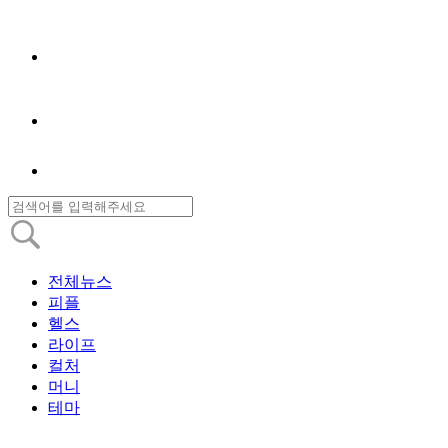
전체뉴스
피플
헬스
라이프
컬처
머니
테마