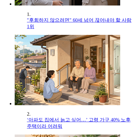
1.
"후회하지 않으려면" 60세 넘어 끊어내야 할 사람
1위
2.
‘아파도 집에서 늙고 싶어…’ 고령 가구 40% 노후
주택이라 어려워