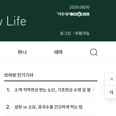
2026.08.06
로그인
회원가입
머니
테마
브라보 인기기사
가
1.
소액 직역연금 받는 노인, 기초연금 수령 길 열린
가
다
2.
설탕 vs 소금, 콩국수를 건강하게 먹는 법