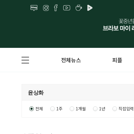
전체뉴스
피플
전체
1주
1개월
1년
직접입력