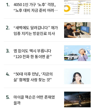
1.
4050 1인 가구 ‘노후’ 걱정,
“노후 대비 자금 준비 어려
워”
2.
“새벽에도 달려갑니다” 재가
임종 지키는 방문진료 의사
3.
앱 없이도 택시 부릅니다
“120 전화 한 통이면 끝”
4.
“50대 이후 만남, ‘지금의
삶’ 함께할 사람 찾는 것”
5.
마이클 잭슨은 어떤 존재였
을까