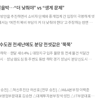
론을박…“더 낮춰야” vs “생계 문제”
◀
▶
’ 방안을 추진하면서 소비자 단체와 중개업계 간 입장이 극명하게 엇
에서는 ‘여전히 복비 부담이 커 더 낮춰야 한다’고 주장하는 반면 공
부의 일방적인 결정’이라며 반발하고 있다. 17일 국토교통부
중개보수 및 중개서비스 개선방안 온라인 토론회’를 개최했
 수도권 전세난에도 분당 전셋값은 '뚝뚝'
 하락…한달 새 0.4%↓대장지구 입주 물량 등 전세 물건 석달간
도심 등 주변도 동반 하락 경기 성남시 분당신도시 아
권 전체 흐름과 반대로 가고 있다. 전세난이 재현될 조짐을 보이는
가까이 전셋값 내림세를 유지하고 있다. 새 아파트가 전세시
WM영업부문대표 김승현 △대체투자본부장 박성진 △IT부문대표
장 김동춘 △투자금융1본부장 김미정