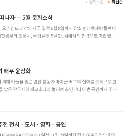
정확도순
최신순
 떠나자… 5월 문화소식
화관광부와 초룸시, 국립김해박물관, 김해시의 협력으로 마련됐다.
기까지 이집트, 아시리아와 함께 ‘오리엔트 3대 강국’으로 불린 히타
 212점의 유물로 소개한다. 히타이
의 배우 윤상화
에 의해 아들을 잃은 반전 활동가 마이클 버그의 실화를 모티브로 한
을 맡은 장우재의 페르소나라 불리며 초연부터 이번 공연까지 주인
 들어봤다. 초연부터 현재까지 작품을 할 수 있었
표되기 전에 작가로부터 먼저 희곡을 받아볼 기회가 있었어요
의 추천 전시ㆍ도서ㆍ영화ㆍ공연