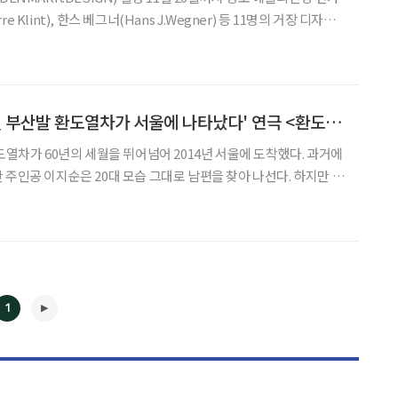
 Klint), 한스 베그너(Hans J.Wegner) 등 11명의 거장 디자이
얄 코펜하겐(ROYAL COPENHAGEN), 뱅앤올룹슨
 포함한 11개 브랜드가 참여했다
[추천 공연] '60년 전 부산발 환도열차가 서울에 나타났다' 연극 <환도열차>의 장우재 연출
도열차가 60년의 세월을 뛰어넘어 2014년 서울에 도착했다. 과거에
 주인공 이지순은 20대 모습 그대로 남편을 찾아 나선다. 하지만 남
되어버린 것. 낯선 남편과 변해버린 서울의 모습에 혼돈을 느낀 주인공
극의 연출과 극본을 맡은 장우재 연출의 이야기를 들
1