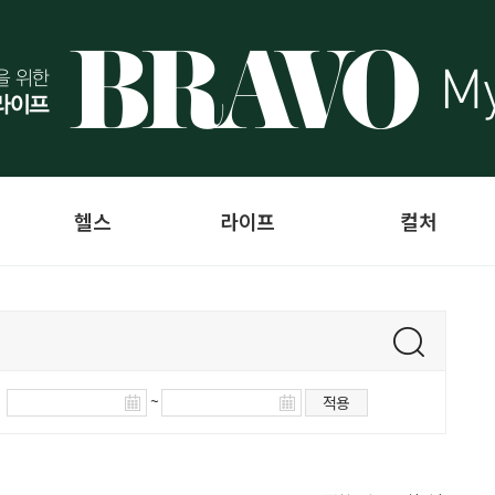
헬스
라이프
컬처
~
적용