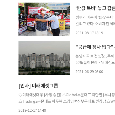
‘반값 복비’ 놓고 갑
정부가 이른바 ‘반값 복비
갈리고 있다. 소비자 단체
인중개사들은 ‘이번 개편안은 정
2021-08-17 18:19
와 국토연구원은 ‘부동산 
"공급에 장사 없다"
분당 아파트 전셋값 5주째
20% 늘어판례ㆍ위례신도시ㆍ성남 원
파트 전세시장이 서울·수도
2021-06-29 05:00
주변 지역과 달리 한 달 
[인사] 미래에셋그룹
◇미래에셋대우 [사장 승진] △Global부문대표 이만열 [부사장 승진] △혁신추진단 허선호 [전무 승진] △M&A본부장 이택준
△Trading2부문대표 이두복 △경영혁신부문대표 전경남 △
윤성범 [상무 승진] △디지털금융부문대표 김남영 △PF1본부
2019-12-17 14:49