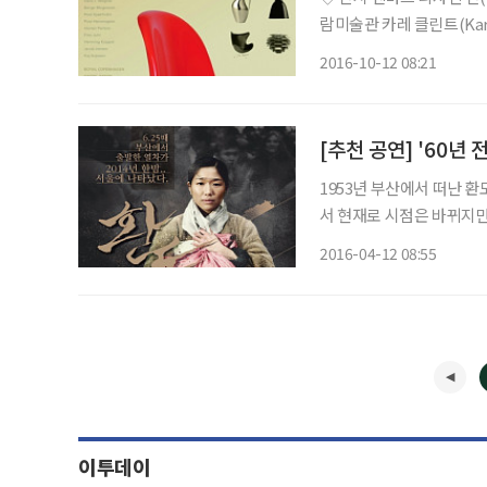
람미술관 카레 클린트(Karre
너 작품을 만날 기회다. 로
2016-10-12 08:21
(BANG&OLUFSEN)을
1953년 부산에서 떠난 환
서 현재로 시점은 바뀌지만
편은 이미 90세 노인이 
2016-04-12 08:55
의 이야기가 펼쳐진다. 연
이투데이