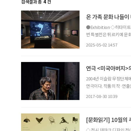
검색결과 총
4
건
온 가족 문화 나들이
●Exhibition ◇히타이트 : 오리엔트 최강의 제국 일정 6월 8일까지 장소 한성백제박물관 이
번 특별전은 튀르키예 문
기원전 17세기부터 12세
2025-05-02 14:57
이트 제국의 문화유산을 총
연극 <미국아버지>
2004년 이슬람 무장단체
연극이다. 작품의 작·연출
공 ‘빌’을 연기하는 배우 윤상화의 이야기를
2017-08-30 10:39
던 이유는요? 작품이 발
[문화읽기] 10월
◇ 전시 덴마크 디자인 전(DENMARK:DESIGN) 일정 11월 20일까지 장소 예술의전당 한가