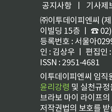
공지사항
ㅣ
기사제
㈜이투데이피엔씨 (제호
이빌딩 15층 ㅣ ☎ 02)
등록번호 : 서울아02992
인 : 김상우 ㅣ 편집인
ISSN : 2951-4681
이투데이피엔씨 임직원
윤리강령
및 실천규정을
브라보 마이 라이프의
저작권법의 보호를 받