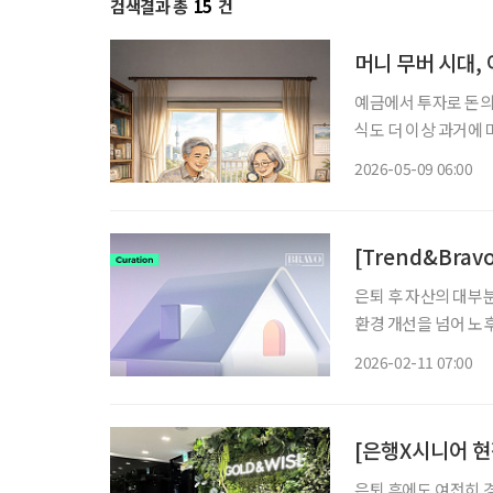
검색결과 총
15
건
머니 무버 시대,
예금에서 투자로 돈의 흐름이 바뀌고 있다. 초
식도 더 이상 과거에 
이 될 수 있다. 시니
2026-05-09 06:00
식투
[Trend&Bra
은퇴 후 자산의 대부
환경 개선을 넘어 노
변화로 정비사업 방식
2026-02-11 07:00
일이 더욱 중요해지고 
은퇴 후에도 여전히 