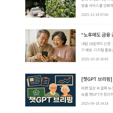
맞춤 서비스를 강화하
라운지를 별도로 마련
2025-12-24 07:00
고객의 금융 접근성을
“노후에도 금융 
내달 14일까지 신청…
기 예방·디지털 활용교육 등 프로그램 마련 
주요 피해자는 여전히
2025-10-20 10:45
독원은 고령층의 금융
[챗GPT 브리핑
바쁜 일상 속 알짜 뉴
보를 챗GPT가 정리하고 편집국
불안 더 크다 한양대 
2025-09-18 14:18
이상 고령층보다 노화