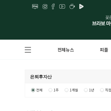
전체뉴스
피플
전체
1주
1개월
1년
직