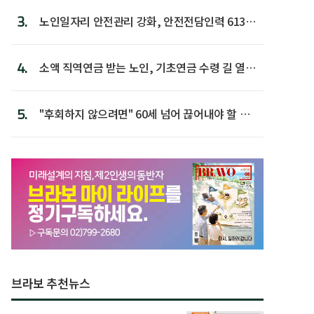
3.
노인일자리 안전관리 강화, 안전전담인력 613명
첫 배치
4.
소액 직역연금 받는 노인, 기초연금 수령 길 열린
다
5.
"후회하지 않으려면" 60세 넘어 끊어내야 할 사
람 1위
브라보 추천뉴스