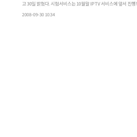
고 30일 밝혔다. 시험서비스는 10월말 IPTV 서비스에 앞서 진행되는 것으로 기능개선도 할 계획이라고 SK브로드밴드 측은 설명했
다. 그동안 브로드&TV는 VOD 방식으로만 시청이 가능했지만
2008-09-30 10:34