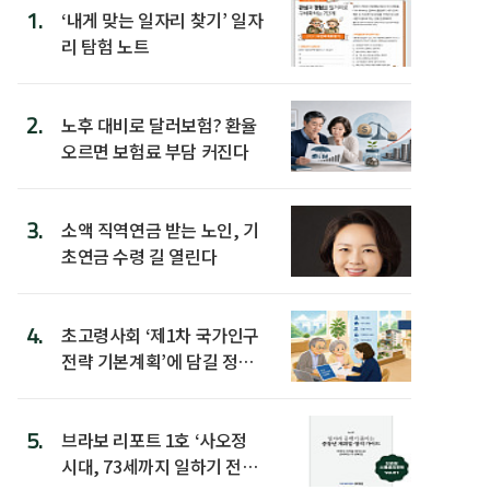
1.
‘내게 맞는 일자리 찾기’ 일자
리 탐험 노트
2.
노후 대비로 달러보험? 환율
오르면 보험료 부담 커진다
3.
소액 직역연금 받는 노인, 기
초연금 수령 길 열린다
4.
초고령사회 ‘제1차 국가인구
전략 기본계획’에 담길 정책
은
5.
브라보 리포트 1호 ‘사오정
시대, 73세까지 일하기 전략’