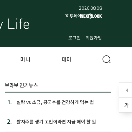
2026.08.08
로그인
회원가입
머니
테마
브라보 인기뉴스
가
1.
설탕 vs 소금, 콩국수를 건강하게 먹는 법
가
2.
팔자주름 생겨 고민이라면 지금 해야 할 일