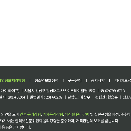
개인정보처리방침
ㅣ
청소년보호정책
ㅣ
구독신청
ㅣ
공지사항
ㅣ
기사제보/
이 라이프) ㅣ 서울시 강남구 강남대로 556 이투데이빌딩 15층 ㅣ ☎ 02)799-6713
 : 2014.02.04 ㅣ 발행일자 : 2014.02.07 ㅣ 발행인 : 김상우 ㅣ 편집인 : 한승훈 ㅣ
 의견을 모아
언론 윤리강령
,
기자윤리강령
,
임직원 윤리강령
및 실천규정을 제정, 준수하
츠(기사)는 인터넷신문위원회 윤리강령을 준수하며, 저작권법의 보호를 받습니다.
 이용 등을 금지합니다.