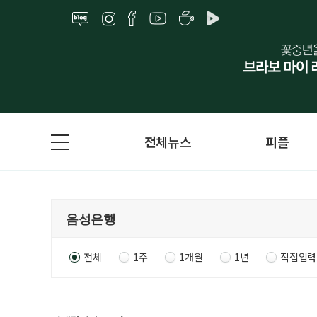
전체뉴스
피플
전체
1주
1개월
1년
직접입력