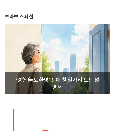
발간
브라보 스페셜
‘경험 無도 환영’ 생애 첫 일자리 도전 설
명서