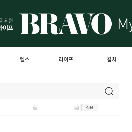
헬스
라이프
컬처
~
적용