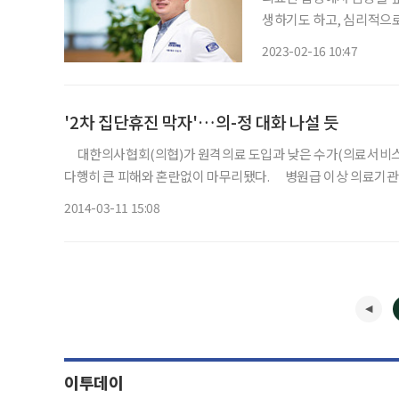
생하기도 하고, 심리적으로
얼음판을 걷는 것과 비유될
2023-02-16 10:47
는 의사들이 있다. 바로 
'2차 집단휴진 막자'…의-정 대화 나설 듯
대한의사협회(의협)가 원격의료 도입과 낮은 수가(의료서비스 
다행히 큰 피해와 혼란없이 마무리됐다. 병원급 이상 의료기관
여율조차 20% 남짓(정부 집계)에 불과했기 때문이다. 그러나 
2014-03-11 15:08
이투데이