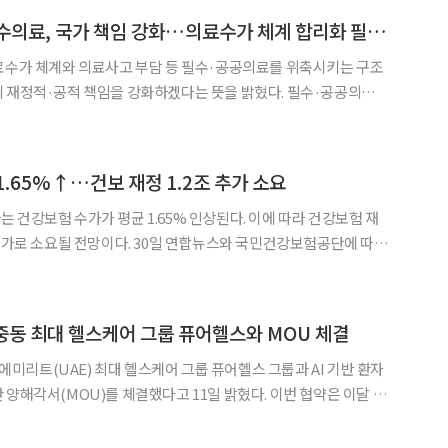
이 대통령 "공공·필수의료, 국가 책임 강화…의료수가 체계 합리화 필요"
◀
▶
료수가 체계와 의료사고 부담 등 필수·공공의료를 위축시키는 구조
의 재정적·공적 책임을 강화하겠다는 뜻을 밝혔다. 필수·공공의료를
국가가 뒷받침하는 체계로 전환해야 한다는 취지에서다. 이 대통
서 열린 '지역·필수·공공의료 간담회'에서 "최근 생긴 일종의
1.65%↑…건보 재정 1.2조 추가 소요
 건강보험 수가가 평균 1.65% 인상된다. 이에 따라 건강보험 재
. 30일 연합뉴스와 국민건강보험공단에 따르
 7개 단체와 2027년도 요양급여비용 계약을 위한 협상을 마치고
재정운영위원회에서 이 같은 협상 결과를 심의·의결했다. 의료수가는 정부가 건강
동 최대 헬스케어 그룹 퓨어헬스와 MOU 체결
리트(UAE) 최대 헬스케어 그룹 퓨어헬스 그룹과 AI 기반 환자
(MOU)를 체결했다고 11일 밝혔다. 이번 협약은 이달 10
열린 글로벌 의료전시회 ‘월드 헬스 엑스포 두바이 2026(WHX
Dubai 2026)’ 기간 중 원헬스 부스에서 체결됐다. 양사는 웨어러블