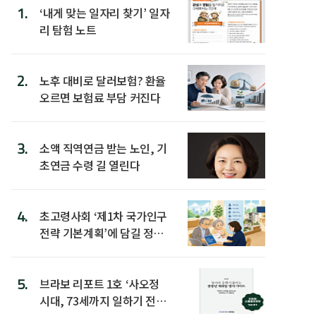
1.
‘내게 맞는 일자리 찾기’ 일자
리 탐험 노트
2.
노후 대비로 달러보험? 환율
오르면 보험료 부담 커진다
3.
소액 직역연금 받는 노인, 기
초연금 수령 길 열린다
4.
초고령사회 ‘제1차 국가인구
전략 기본계획’에 담길 정책
은
5.
브라보 리포트 1호 ‘사오정
시대, 73세까지 일하기 전략’