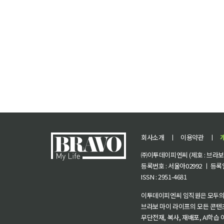
회사소개
ㅣ
이용약관
ㅣ
㈜이투데이피엔씨 (제호 : 브라보 마
등록번호 : 서울아02992 ㅣ 등록일자
ISSN : 2951-4681
이투데이피엔씨 임직원은 모두의
브라보 마이 라이프의 모든 콘텐
무단전재, 복사, 재배포, AI학습