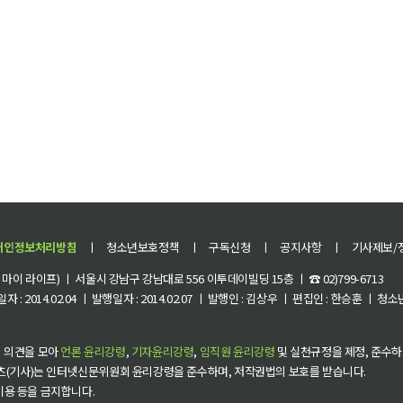
개인정보처리방침
ㅣ
청소년보호정책
ㅣ
구독신청
ㅣ
공지사항
ㅣ
기사제보/
이 라이프) ㅣ 서울시 강남구 강남대로 556 이투데이빌딩 15층 ㅣ ☎ 02)799-6713
 : 2014.02.04 ㅣ 발행일자 : 2014.02.07 ㅣ 발행인 : 김상우 ㅣ 편집인 : 한승훈 ㅣ
 의견을 모아
언론 윤리강령
,
기자윤리강령
,
임직원 윤리강령
및 실천규정을 제정, 준수하
츠(기사)는 인터넷신문위원회 윤리강령을 준수하며, 저작권법의 보호를 받습니다.
 이용 등을 금지합니다.