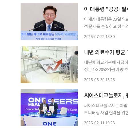
이재명 대통령은 22일 의
적 문제를 손질하고 정부
의료인 개인의 희생이 아닌 
2026-07-22 15:30
령은 이날 청와대 영빈관에
내년 의료수가 평균 
내년에 의료기관에 지급하는
정은 1조2058억원 가량 추가로 소요될 전망이다
면 공단은 대한의사협회 등
2026-05-30 13:26
씨어스테크놀로지, 중
씨어스테크놀로지는 아랍에미
모니터링 사업 협력을 위한 양해각서
일(현지시간) 두바이에서 
2026-02-11 10:23