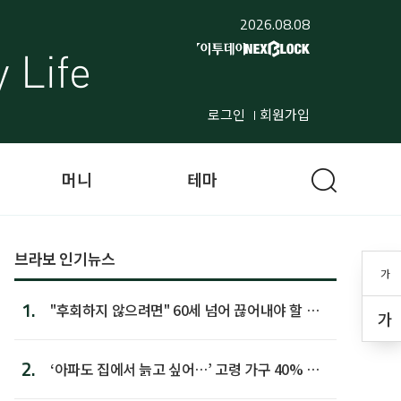
2026.08.08
로그인
회원가입
머니
테마
브라보 인기뉴스
가
1.
"후회하지 않으려면" 60세 넘어 끊어내야 할 사
가
람 1위
2.
‘아파도 집에서 늙고 싶어…’ 고령 가구 40% 노
후 주택이라 어...