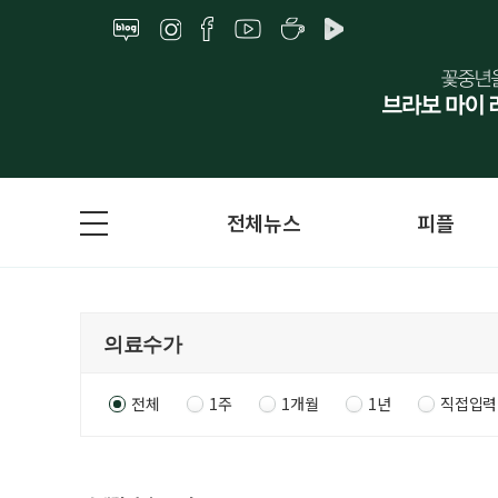
전체뉴스
피플
전체
1주
1개월
1년
직접입력