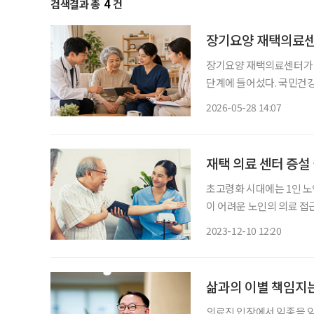
검색결과 총
4
건
장기요양 재택의료센터
장기요양 재택의료센터가 전
단계에 들어섰다. 국민건강
체계 개편 연구’ 용역을 
2026-05-28 14:07
재택 의료 센터 증설
초고령화 시대에는 1인 노
이 어려운 노인의 의료 접
업을 진행하고 있다. 우리
2023-12-10 12:20
재택 의료 사업들이 진행되고
삶과의 이별 책임지는
의료진 입장에서 임종을 앞둔 환자를