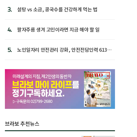
3.
설탕 vs 소금, 콩국수를 건강하게 먹는 법
4.
팔자주름 생겨 고민이라면 지금 해야 할 일
5.
노인일자리 안전관리 강화, 안전전담인력 613명
첫 배치
브라보 추천뉴스