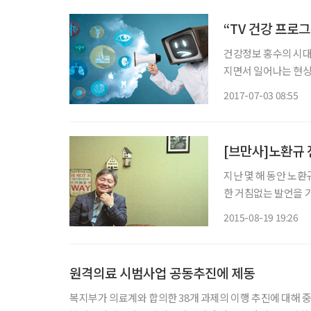
“TV 건강 프로
건강정보 홍수의 시대
지면서 일어나는 현상
나다. 실제로 TV 채
2017-07-03 08:55
하며 자연스레 효능을
[브만사]노환규 
지난 몇 해 동안 노환
한 거침없는 발언을 
많은 그의 이야기를 진
2015-08-19 19:26
를 꺼내 놓으려니 어
원격의료 시범사업 공동추진에 제동
복지부가 의료계와 합의한 38개 과제의 이행 추진에 대해 중단을 