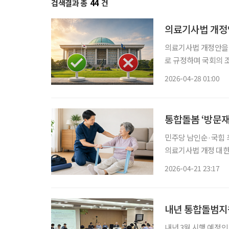
검색결과 총
44
건
의료기사법 개정안 
의료기사법 개정안을 
로 규정하며 국회의 
며 우려를 나타내고 있다. 전국보건의료산업노동조합은 27일 의료기사법 개
2026-04-28 01:00
통합돌봄 ‘방문재활
민주당 남인순·국힘 
의료기사법 개정 대한
위해 초래할 수 있어” 통합돌봄 서비스 중 ‘방문재활’을 둘러싸고 국회와 의료계간 입장차
2026-04-21 23:17
내년 통합돌범지원
내년 3월 시행 예정