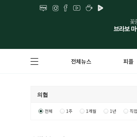
전체뉴스
피플
전체
1주
1개월
1년
직