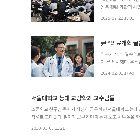
돌봄 관련 기관과 시민
체들은 정책토론회와 
2025-07-22 10:01
고 있다. 특히
尹 “의료개혁 골
정부가 지역·필수의료
지’를 제시했다. 윤
혁’을 주제로 열린 여
2024-02-01 17:40
는 △의료인력 확충 
서울대학교 농대 교양학과 교수님들
초등학교 친구인 옥자가 자신이 근무하던 서울대학교 농대 
참으로 고마웠다. 필자가 근무하던 자동차 노조 사무실은 한 
더 있다가는 숨통이 막혀버릴 것 같았기에 과감하게 사표를 냈
2018-03-05 11:21