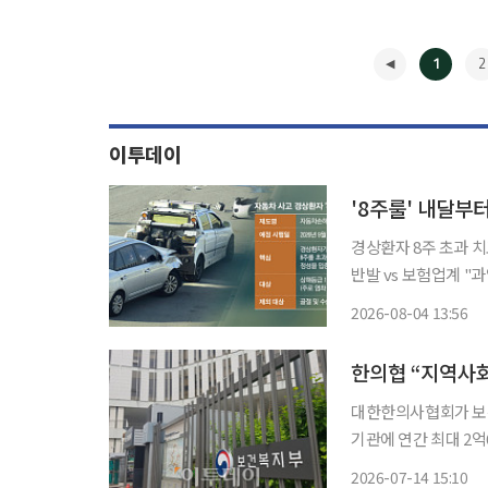
1
2
이투데이
'8주룰' 내달부
경상환자 8주 초과 치
반발 vs 보험업계 "과잉진료 차단" 자동차보험 경상 환자
주룰’ 도입이 눈앞으
2026-08-04 13:56
처 간 미협의와 절차
◀
한의협 “지역사회
대한한의사협회가 보건
기관에 연간 최대 2
다. 한의협은 14일 “의과 의료기관에 진료 수입과 별도로 환자 등록·관리 명목의 막대한 재정
2026-07-14 15:10