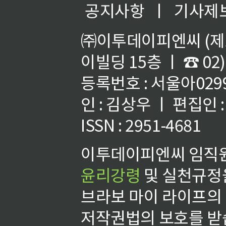
공지사항
ㅣ
기사제
㈜이투데이피엔씨 (제호
이빌딩 15층 ㅣ ☎ 02)
등록번호 : 서울아02992
인 : 김상우 ㅣ 편집인
ISSN : 2951-4681
이투데이피엔씨 임직원
윤리강령
및 실천규정을
브라보 마이 라이프의
저작권법의 보호를 받