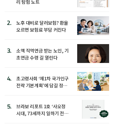
리 탐험 노트
2.
노후 대비로 달러보험? 환율
오르면 보험료 부담 커진다
3.
소액 직역연금 받는 노인, 기
초연금 수령 길 열린다
4.
초고령사회 ‘제1차 국가인구
전략 기본계획’에 담길 정책
은
5.
브라보 리포트 1호 ‘사오정
시대, 73세까지 일하기 전략’
발간