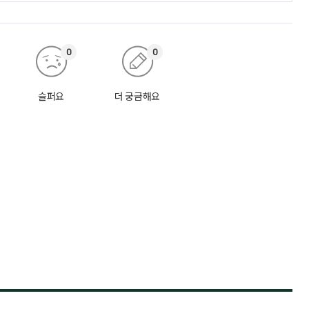
0
0
슬퍼요
더 궁금해요