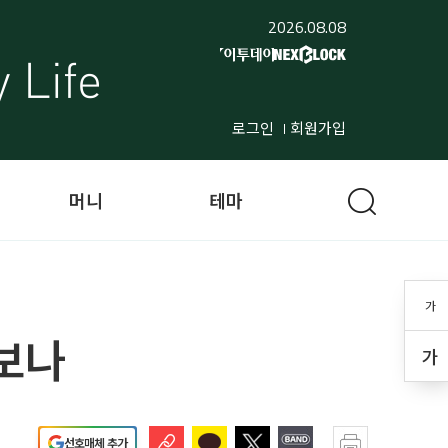
2026.08.08
로그인
회원가입
머니
테마
가
보나
가
선호매체 추가