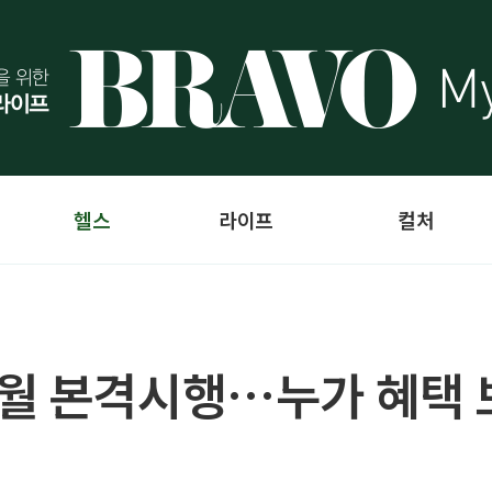
헬스
라이프
컬처
6월 본격시행…누가 혜택 